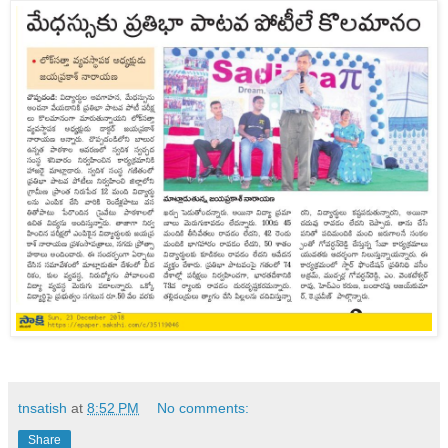
tnsatish
at
8:52 PM
No comments:
Share