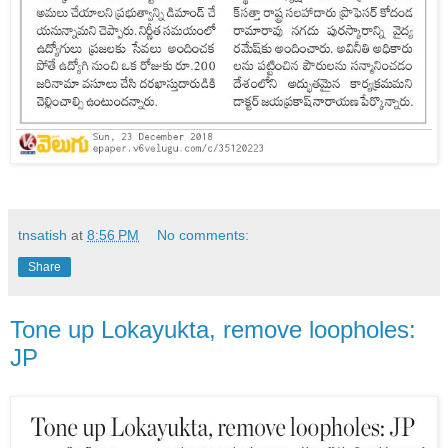
tnsatish
at
8:56 PM
No comments:
Share
Tone up Lokayukta, remove loopholes:
JP