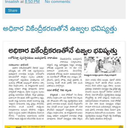
tnsatish
at
8:50 PM
No comments:
Share
అధికార వికేంద్రీకరణతోనే ఉజ్వల భవిష్యత్తు