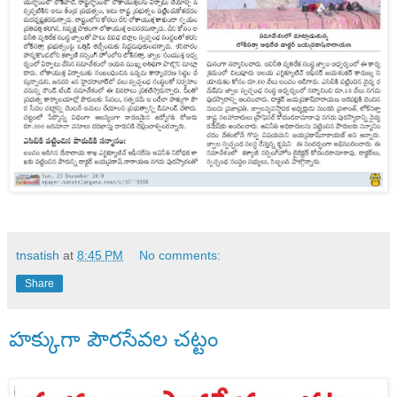
tnsatish
at
8:45 PM
No comments:
Share
హక్కుగా పౌరసేవల చట్టం