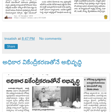
tnsatish
at
8:47 PM
No comments:
Share
అధికార వికేంద్రీకరణతోనే అభివృద్ధి