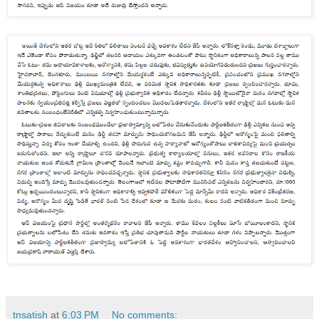
tnsatish
at
6:03 PM
No comments: