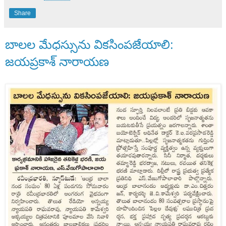
Share
బాలల మేధస్సును వికసింపజేయాలి:
జయప్రకాశ్ నారాయణ