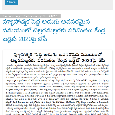
Share
Saturday, February 1, 2020
వ్యూహాత్మక పెద్ద అడుగు అవసరమైన
సమయంలో చిల్లరమల్లరకు పరిమితం: కేంద్ర
బడ్జెట్ 2020పై జేపీ