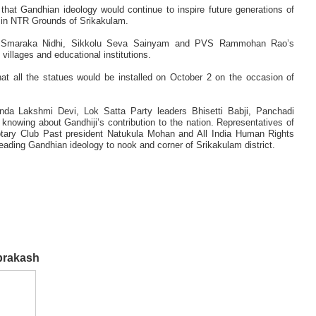
at Gandhian ideology would continue to inspire future generations of
s in NTR Grounds of Srikakulam.
hi Smaraka Nidhi, Sikkolu Seva Sainyam and PVS Rammohan Rao’s
d villages and educational institutions.
hat all the statues would be installed on October 2 on the occasion of
 Lakshmi Devi, Lok Satta Party leaders Bhisetti Babji, Panchadi
nowing about Gandhiji’s contribution to the nation. Representatives of
otary Club Past president Natukula Mohan and All India Human Rights
reading Gandhian ideology to nook and corner of Srikakulam district.
aprakash