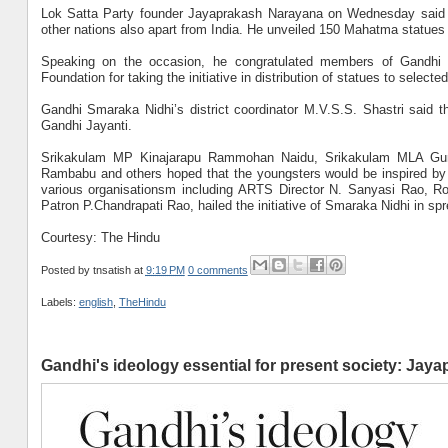
Lok Satta Party founder Jayaprakash Narayana on Wednesday said th
other nations also apart from India. He unveiled 150 Mahatma statue
Speaking on the occasion, he congratulated members of Gand
Foundation for taking the initiative in distribution of statues to selecte
Gandhi Smaraka Nidhi’s district coordinator M.V.S.S. Shastri said t
Gandhi Jayanti.
Srikakulam MP Kinajarapu Rammohan Naidu, Srikakulam MLA Gunda
Rambabu and others hoped that the youngsters would be inspired by k
various organisationsm including ARTS Director N. Sanyasi Rao, R
Patron P.Chandrapati Rao, hailed the initiative of Smaraka Nidhi in sp
Courtesy: The Hindu
Posted by
tnsatish
at
9:19 PM
0 comments
Labels:
english
,
TheHindu
Gandhi's ideology essential for present society: Jay