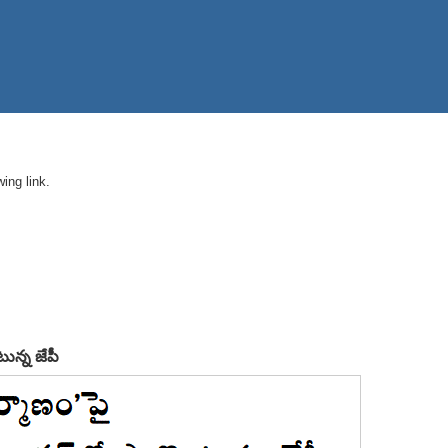
ing link.
టున్న జేపీ