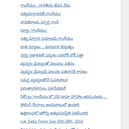
గాంధేయం.. భారతీయ జీవన వేదం
సత్యమార్గాచరణే గాంధేయం
భావితరాలకు స్ఫూర్తి గాంధీ
రికార్డు 'గాంధేయం'
సత్య మార్గాన ప్రయాణమే గాంధేయం
జాతి నిర్మాణం... మానవాళి ఔన్నత్యం
నిర్దిష్ట ప్రణాళికతో ఎన్నికల బరిలోకి లోక్ సత్తా
వ్యవస్థల వైఫల్యంతో విలువలు పతనం
వ్యవస్థల వైఫల్యమే విలువల పతనానికి కారణం
సమర్థ వ్యవస్థలతోనే సుపరిపాలన
ప్రభుత్వాధికారులు ప్రజాసేవకులే
సిక్కోలు 'గాంధేయం'లో 150 బాపూ విగ్రహాల ఆవిష్కరణకు ...
పోలింగ్ కేంద్రాలు అందుబాటులో ఉండాలి
ఉత్తరాంధ్రలో ఆరోగ్య అత్యవసరస్థితి ప్రకటించాలి
Lok Satta Times Sep 16th-30th, 2018