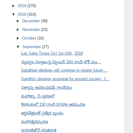
►
2019
(270)
▼
2018
(310)
►
December
(38)
►
November
(23)
►
October
(16)
▼
September
(27)
Lok Satta Times Oct 1st-15th, 2018
'వ్యవస్థల నిర్మాణం'పై సెప్టెంబర్ 29న రాంచీ లోక్ మం...
Gandhian ideology will continue to inspire future ...
Gandhi's ideology essential for present society: J...
సత్యాన్ని ఆచరించడమే గాంధేయం
మహాత్మా.. నీ స్మరణలో
శ్రీకాకుళంలో 150 గాంధీ విగ్రహాల ఆవిష్కరణ
ఆర్థికవేత్తలతో ప్రత్యేక బృందం
మహా(త్మ)విష్కరణ
బాపూజీతోనే భరతజాతి