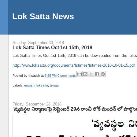
Lok Satta News
Sunday, September 30, 2018
Lok Satta Times Oct 1st-15th, 2018
Lok Satta Times Oct 1st-15th, 2018 can be downloaded from the follow
http://www.loksatta.org/documents/lstimes/lstimes-2018-10-01-15.pdf
Posted by
tnsatish
at
8:58 PM
0 comments
Labels:
english
,
loksatta
,
telugu
Friday, September 28, 2018
'వ్యవస్థల నిర్మాణం'పై సెప్టెంబర్ 29న రాంచీ లోక్ మంథన్ లో పాల్గొం