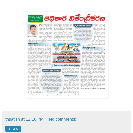
tnsatish
at
12:16 PM
No comments:
Share