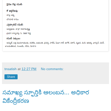
tnsatish
at
12:27 PM
No comments:
Share
సమాఖ్య స్ఫూర్తికి ఆలంబన... అధికార
వికేంద్రీకరణ