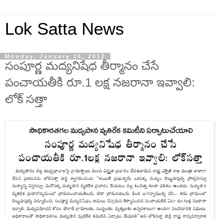
Lok Satta News
Monday, January 16, 2012
సంపూర్ణ మద్యనిషేధ తీర్మానం చేసే
పంచాయతీకి రూ.1 లక్ష నజరానా ఇవ్వాలి:
లోక్ సత్తా