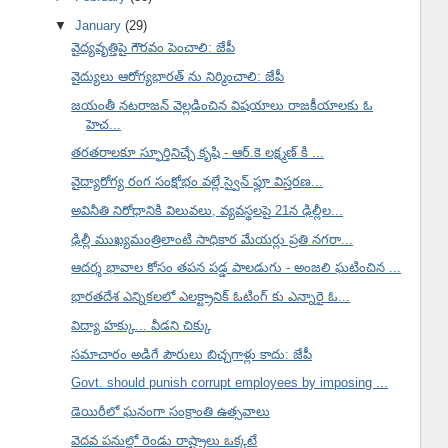
▼
January
(29)
వైద్యవృత్తిపై గౌరవం పెంచాలి: జేపీ
వైద్యులు ఆరోగ్యభారత్ ను నిర్మించాలి: జేపీ
జయంతీ నటరాజన్ వెల్లడించిన విషయాలు రాజకీయాలకు ఓ
హెచ...
తరతరాలకూ స్ఫూర్తినిచ్చే కృషి - ఆర్.కె లక్ష్మణ్ కి ...
వైద్యారోగ్య రంగ సంక్షోభం వల్లే స్వైన్ ఫ్లూ విస్తరణ...
అవినీతి నిరోధానికి విలువలు, వ్యవస్థలపై 21న ఢిల్లీల...
ఢిల్లీ ముఖ్యమంత్రిలాంటి సాధికార మేయర్లు ప్రతి నగరా...
ఆదర్శ భావాల కోసం తపన పడ్డ పాలడుగు - అంజలి ఘటించిన ...
భారతదేశ ఎన్నికలలో ఎలక్ట్రానిక్ ఓటింగ్ కు ఎన్నారై ఓ...
విద్యా హక్కు... వీడని చిక్కు
సమాచారం అడిగే పౌరులు బిచ్చగాళ్లు కాదు: జేపీ
Govt. should punish corrupt employees by imposing ...
డెయిరీలో ఘనంగా సంక్రాంతి ఉత్సవాలు
వెదవ పనుల్లో రెండు రాష్ట్రాలు ఒక్కటే