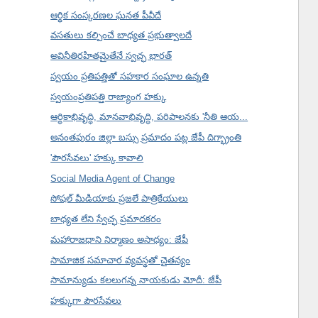
ఆర్థిక సంస్కరణల ఘనత పీవీదే
వసతులు కల్పించే బాధ్యత ప్రభుత్వాలదే
అవినీతిరహితమైతేనే స్వచ్ఛ భారత్
స్వయం ప్రతిపత్తితో సహకార సంఘాల ఉన్నతి
స్వయంప్రతిపత్తి రాజ్యాంగ హక్కు
ఆర్థికాభివృద్ధి, మానవాభివృద్ధి, పరిపాలనకు 'నీతి ఆయ...
అనంతపురం జిల్లా బస్సు ప్రమాదం పట్ల జేపీ దిగ్భ్రాంతి
'పౌరసేవలు' హక్కు కావాలి
Social Media Agent of Change
సోషల్ మీడియాకు ప్రజలే పాత్రికేయులు
బాధ్యత లేని స్వేచ్ఛ ప్రమాదకరం
మహారాజధాని నిర్మాణం అసాధ్యం: జేపీ
సామాజిక సమాచార వ్యవస్థతో చైతన్యం
సామాన్యుడు కలలుగన్న నాయకుడు మోదీ: జేపీ
హక్కుగా పౌరసేవలు