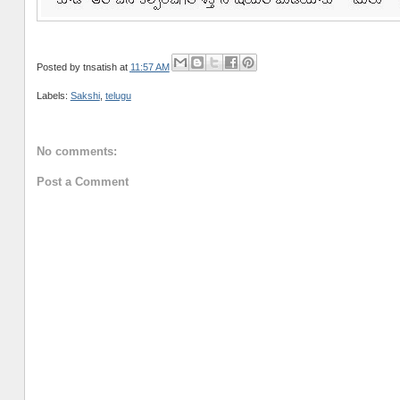
Posted by
tnsatish
at
11:57 AM
Labels:
Sakshi
,
telugu
No comments:
Post a Comment