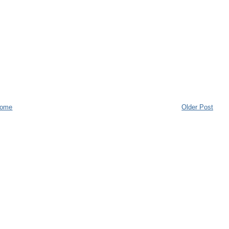
ome
Older Post