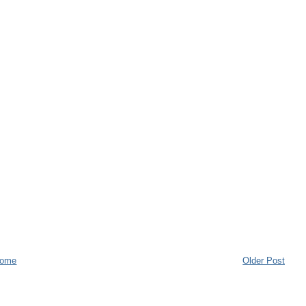
ome
Older Post