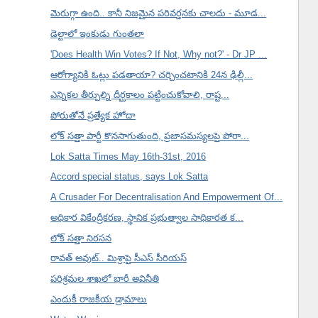
మెరుగ్గా ఉంది.. కానీ నిజమైన పరివర్తనకు చాలదు - మూడ...
డెల్టాలో ఇంకుడు గుంతలా
'Does Health Win Votes? If Not, Why not?' - Dr JP ...
ఆరోగ్యానికి ఓట్లు పడతాయా? చర్చించటానికి 24న ఢిల్లీ...
ఎన్నికల తీర్పుల్ని దీర్ఘకాలం పట్టించుకోవాలి, రాష్ట...
పోరుతోనే ప్రత్యేక హోదా
లోక్ సత్తా పార్టీ కొనసాగుతుంది, ప్రజాసమస్యలపై పోరా...
Lok Satta Times May 16th-31st, 2016
Accord special status, says Lok Satta
A Crusader For Decentralisation And Empowerment Of...
అధికార వికేంద్రీకరణ, స్థానిక ప్రభుత్వాల సాధికారత క...
లోక్ సత్తా నిరసన
రావత్ అవుట్.. మిశ్రాపై సీఎస్ సీరియస్
పరిశ్రమల శాఖలో భారీ అవినీతి
ఎందుకీ రాజకీయ డ్రామాలు