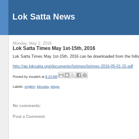
Lok Satta News
Monday, May 2, 2016
Lok Satta Times May 1st-15th, 2016
Lok Satta Times May 1st-15th, 2016 can be downloaded from the follow
http://ap.loksatta.org/documents/lstimes/lstimes-2016-05-01-15.pdf
Posted by
tnsatish
at
8:10 AM
Labels:
english
,
loksatta
,
telugu
No comments:
Post a Comment