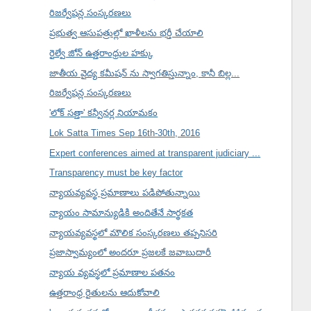
రిజర్వేషన్ల సంస్కరణలు
ప్రభుత్వ ఆసుపత్రుల్లో ఖాళీలను భర్తీ చేయాలి
రైల్వే జోన్ ఉత్తరాంధ్రుల హక్కు
జాతీయ వైద్య కమీషన్ ను స్వాగతిస్తున్నాం, కానీ బిల్ల...
రిజర్వేషన్ల సంస్కరణలు
'లోక్ సత్తా' కన్వీనర్ల నియామకం
Lok Satta Times Sep 16th-30th, 2016
Expert conferences aimed at transparent judiciary ...
Transparency must be key factor
న్యాయవ్యవస్థ ప్రమాణాలు పడిపోతున్నాయి
న్యాయం సామాన్యుడికి అందితేనే సార్థకత
న్యాయవ్యవస్థలో మౌలిక సంస్కరణలు తప్పనిసరి
ప్రజాస్వామ్యంలో అందరూ ప్రజలకే జవాబుదారీ
న్యాయ వ్యవస్థలో ప్రమాణాల పతనం
ఉత్తరాంధ్ర రైతులను ఆదుకోవాలి