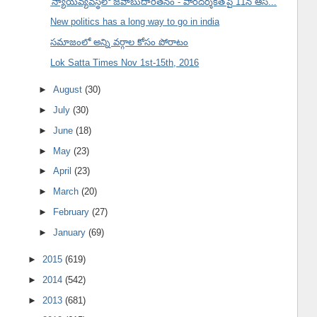
'న్యాయవ్యవస్థలో జవాబుదారీతనం - పారదర్శకత'పై 11న ఆస...
New politics has a long way to go in india
సమాజంలో అన్ని వర్గాల కోసం పోరాటం
Lok Satta Times Nov 1st-15th, 2016
►
August
(30)
►
July
(30)
►
June
(18)
►
May
(23)
►
April
(23)
►
March
(20)
►
February
(27)
►
January
(69)
►
2015
(619)
►
2014
(542)
►
2013
(681)