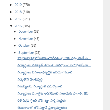
►
2019
(270)
►
2018
(310)
►
2017
(921)
▼
2016
(385)
►
December
(32)
►
November
(48)
►
October
(38)
▼
September
(27)
'న్యాయవ్యవస్థలో జవాబుదారీతనం'పై 29న చెన్నై రౌండ్ ట...
విద్యార్థులు భవిష్యత్ తరాలకు వారధులు: జయప్రకాష్ నా...
విద్యార్థులు సమాజాభివృద్ధికి ఉపయోగపడాలి
విద్యతోనే దేశాభివృద్ధి
సమస్యలను విద్యార్థులే ఎదుర్కోవాలి
విద్యార్థులు సవాళ్లను అధిగమించి ముందుకు సాగాలి: జేపీ
రిలే దీక్షకు గ్రేటర్ లోక్ సత్తా పార్టీ మద్ధతు
తెలంగాణలో లోక్ సత్తానే ప్రత్యామ్నాయం