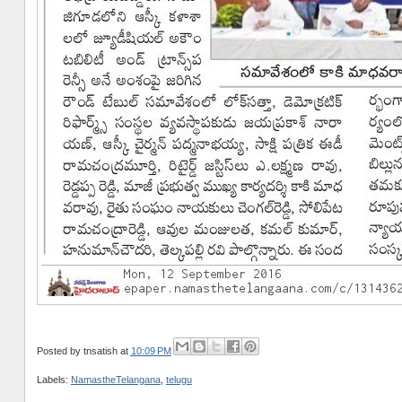
Posted by
tnsatish
at
10:09 PM
Labels:
NamastheTelangana
,
telugu