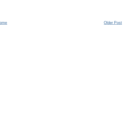
ome
Older Post