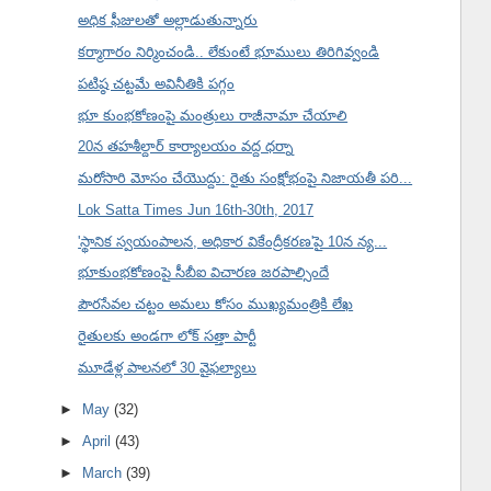
అధిక ఫీజులతో అల్లాడుతున్నారు
కర్మాగారం నిర్మించండి.. లేకుంటే భూములు తిరిగివ్వండి
పటిష్ఠ చట్టమే అవినీతికి పగ్గం
భూ కుంభకోణంపై మంత్రులు రాజీనామా చేయాలి
20న తహశీల్దార్ కార్యాలయం వద్ద ధర్నా
మరోసారి మోసం చేయొద్దు: రైతు సంక్షోభంపై నిజాయతీ పరి...
Lok Satta Times Jun 16th-30th, 2017
'స్థానిక స్వయంపాలన, అధికార వికేంద్రీకరణ'పై 10న న్య...
భూకుంభకోణంపై సీబీఐ విచారణ జరపాల్సిందే
పౌరసేవల చట్టం అమలు కోసం ముఖ్యమంత్రికి లేఖ
రైతులకు అండగా లోక్ సత్తా పార్టీ
మూడేళ్ల పాలనలో 30 వైఫల్యాలు
►
May
(32)
►
April
(43)
►
March
(39)