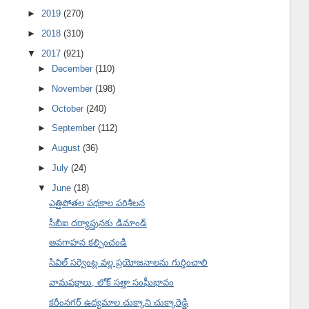
►
2019
(270)
►
2018
(310)
▼
2017
(921)
►
December
(110)
►
November
(198)
►
October
(240)
►
September
(112)
►
August
(36)
►
July
(24)
▼
June
(18)
ఎత్తిపోతల పథకాల పరిశీలన
సీబీఐ దర్యాప్తునకు డిమాండ్
అవగాహన కల్పించండి
సివిల్ సర్వెంట్ల వల్ల ప్రయోజనాలను గుర్తించాలి
వామపక్షాలు, లోక్ సత్తా సంఘీభావం
కరీంనగర్ ఉద్యమాల చుక్కాని చుక్కారెడ్డి