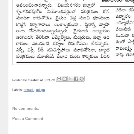
Posted by
tnsatish
at
6:33 PM
Labels:
eenadu
,
telugu
No comments:
Post a Comment