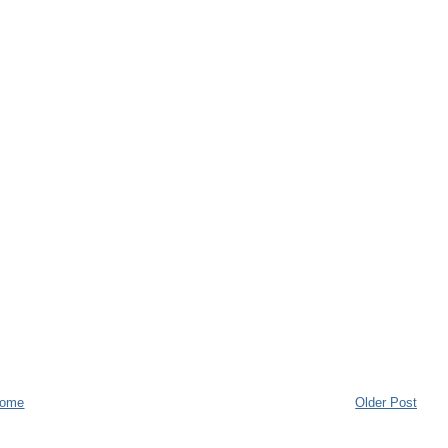
ome
Older Post