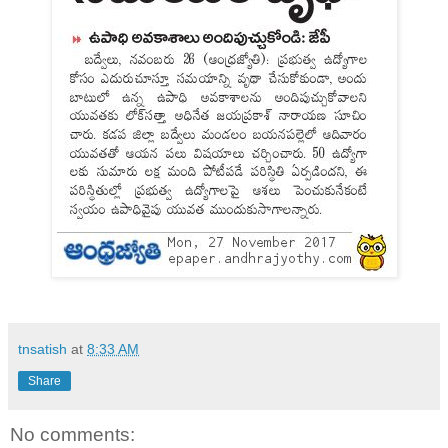
tnsatish
at
8:33 AM
Share
No comments: