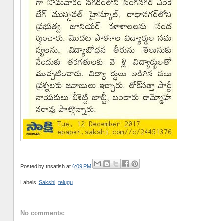
Posted by
tnsatish
at
6:09 PM
Labels:
Sakshi
,
telugu
No comments: