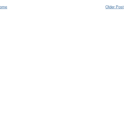
ome
Older Post