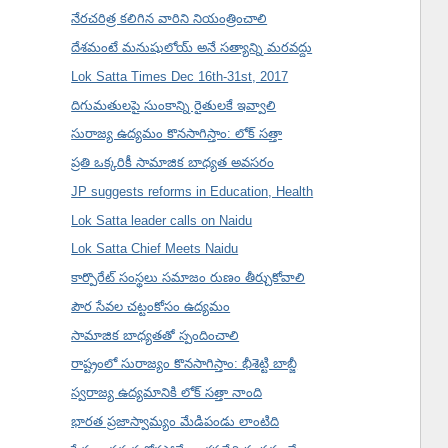
నేరచరిత్ర కలిగిన వారిని నియంత్రించాలి
దేశమంటే మనుషులోయ్ అనే సత్యాన్ని మరవద్దు
Lok Satta Times Dec 16th-31st, 2017
దిగుమతులపై సుంకాన్ని రైతులకే ఇవ్వాలి
సురాజ్య ఉద్యమం కొనసాగిస్తాం: లోక్ సత్తా
ప్రతి ఒక్కరికీ సామాజిక బాధ్యత అవసరం
JP suggests reforms in Education, Health
Lok Satta leader calls on Naidu
Lok Satta Chief Meets Naidu
కార్పొరేట్ సంస్థలు సమాజం రుణం తీర్చుకోవాలి
పౌర సేవల చట్టంకోసం ఉద్యమం
సామాజిక బాధ్యతతో స్పందించాలి
రాష్ట్రంలో సురాజ్యం కొనసాగిస్తాం: భీశెట్టి బాబ్జీ
స్వరాజ్య ఉద్యమానికి లోక్ సత్తా నాంది
భారత ప్రజాస్వామ్యం మేడిపండు లాంటిది