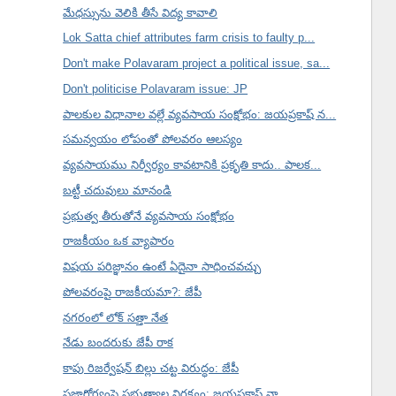
మేధస్సును వెలికి తీసే విద్య కావాలి
Lok Satta chief attributes farm crisis to faulty p...
Don't make Polavaram project a political issue, sa...
Don't politicise Polavaram issue: JP
పాలకుల విధానాల వల్లే వ్యవసాయ సంక్షోభం: జయప్రకాష్ న...
సమన్వయం లోపంతో పోలవరం ఆలస్యం
వ్యవసాయము నిర్వీర్యం కావటానికి ప్రకృతి కాదు.. పాలక...
బట్టీ చదువులు మానండి
ప్రభుత్వ తీరుతోనే వ్యవసాయ సంక్షోభం
రాజకీయం ఒక వ్యాపారం
విషయ పరిజ్ఞానం ఉంటే ఏదైనా సాధించవచ్చు
పోలవరంపై రాజకీయమా?: జేపీ
నగరంలో లోక్ సత్తా నేత
నేడు బందరుకు జేపీ రాక
కాపు రిజర్వేషన్ బిల్లు చట్ట విరుద్ధం: జేపీ
ప్రజారోగ్యంపై ప్రభుత్వాల నిర్లక్ష్యం: జయప్రకాష్ నా...