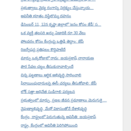
ప్రభుత్వాలు వైద్య రంగాన్ని నిర్లక్ష్యం చేస్తున్నాయ...
అవినీతి భూతం దిష్టిబొమ్మ దహనం
డిసెంబర్ 11, 12న కృష్ణా జిల్లాలో 'జనం కోసం జేపీ' స...
ఒక వ్యక్తి తలసరి ఖర్చు ఏడాదికి రూ.30 వేలు
పోలవరం కోసం కేంద్రంపై ఒత్తిడి తెద్దాం: జేపీ
రిజర్వేషన్ల ప్రతిఫలం కొద్దిపాటిదే
మార్పు ఒక్కరోజులో రాదు: జయప్రకాష్ నారాయణ
పౌర సేవల చట్టం తీసుకురావాల్సిందే
చిన్న పట్టణాలు ఆర్థిక అభివృద్ధి సాధించాలి
ఫిరాయింపుదారులపై ఈసీ చర్యలు తీసుకోవాలి: జేపీ
లోక్ సత్తా అధినేత సుడిగాలి పర్యటన
ప్రభుత్వంలో మార్పు, ప్రజల జీవన ప్రమాణాలు మెరుగుకై ...
నైపుణ్యాభివృద్ధి, మేధో వికాసంతోనే దేశాభివృద్ధి
కేంద్రం, రాష్ట్రంలో పెరుగుతున్న అవినీతి: జయప్రకాష్
రాష్ట్ర, కేంద్రంలో అవినీతి పెరిగిపోయింది