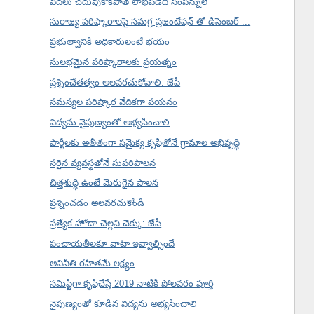
పేదలు చదువుకోకపోతే లాభపడేది సంపన్నులే
సురాజ్య పరిష్కారాలపై సమగ్ర ప్రజంటేషన్ తో డిసెంబర్ ...
ప్రభుత్వానికి అధికారులంటే భయం
సులభమైన పరిష్కారాలకు ప్రయత్నం
ప్రశ్నించేతత్వం అలవరచుకోవాలి: జేపీ
సమస్యల పరిష్కార వేదికగా పయనం
విద్యను నైపుణ్యంతో అభ్యసించాలి
పార్టీలకు అతీతంగా సమైక్య కృషితోనే గ్రామాల అభివృద్ధి
సరైన వ్యవస్థతోనే సుపరిపాలన
చిత్తశుద్ధి ఉంటే మెరుగైన పాలన
ప్రశ్నించడం అలవరచుకోండి
ప్రత్యేక హోదా చెల్లని చెక్కు: జేపీ
పంచాయతీలకూ వాటా ఇవ్వాల్సిందే
అవినీతి రహితమే లక్ష్యం
సమిష్టిగా కృషిచేస్తే 2019 నాటికి పోలవరం పూర్తి
నైపుణ్యంతో కూడిన విద్యను అభ్యసించాలి