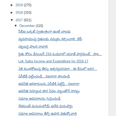
►
2019
(270)
►
2018
(310)
▼
2017
(921)
▼
December
(110)
సీబీఐ ఒక్కటే స్వతంత్రంగా ఉంటే చాలదు
వ్యవసాయంపై రైతులకు నమ్మకం కల్పించాలి: జేపీ
చట్టబద్ధ పాలన రావాలి
రైతు కోసం డిసెంబర్ 23న ఓయూలో యూత్ పార్లమెంట్.. పాల...
Lok Satta Income and Expenditure for 2016-17
2జీ కుంభకోణంపై తీర్పు ఆశ్చర్యపరచలా.. ఈ కేసులో జరిగ...
ఏసీబీకి పట్టించండి.. నజరానా పొందండి
అవినీతి అధికారులను ఏసీబీకి పట్టిస్తే.. నజరానా
అవినీతి నిర్మూలన పౌర సేవల చట్టంతోనే సాధ్యం
సమాజ అవసరాలను గుర్తించండి
దేశమంటే మనుషులోయ్ అనేది మరువొద్దు
సమాజ అవసరాలు తీర్చే ఉపాధి వెతుక్కోవాలి