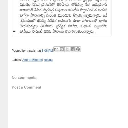
Posted by
tnsatish
at
8:06 PM
Labels:
AndhraBhoomi
,
telugu
No comments:
Post a Comment