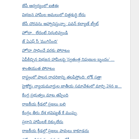
జేపీ ఆధ్వర్యంలో ఐజీఈ
విభజన హామీల అమలులో చిత్తశుద్ధి లేదు
జేపీ చొరవను ఆహ్వానిస్తున్నా: పవన్ కల్యాణ్ ట్వీట్
హోదా.. లేదంటే నిధులివ్వండి
జ్ ఏఎఫ్ సీ 'ముగిసింది'
హోదా సాధించే వరకు పోరాటం
ఏపీకిచ్చిన విభజన హామీలపై 'స్వతంత్ర నిపుణుల బృందం' ...
శాంతియుత పోరాటం
రాష్ట్రంలో పాలన రాచరికాన్ని తలపిస్తోంది: లోక్ సత్తా
హైకోర్టు న్యాయమూర్తుల జాతీయ సమావేశంలో మార్చి 24న జ...
కేంద్ర ప్రభుత్వం మాట తప్పింది
రాజకీయ క్రీడలో ప్రజలు బలి
కేంద్రం తీరు దేశ భవిష్యత్ కే ముప్పు
ప్రధాని హామీలకే దిక్కులేదు
రాజకీయ క్రీడల్లో ప్రజలు పావులు కాకూడదు