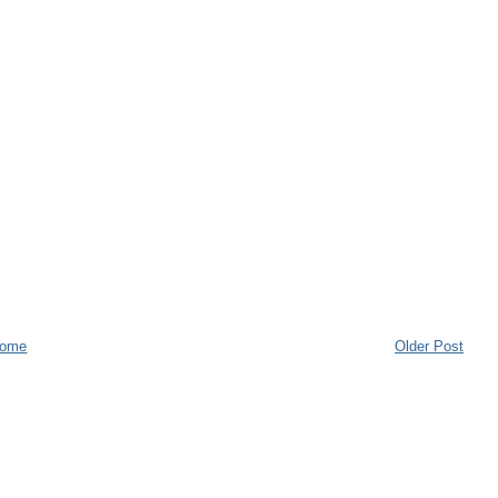
ome
Older Post