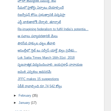
హోదా జీవన్మరణ సమస్య: జేపీ
సీమలో హైకోర్టు ఏర్పాటు చేయాల్సిందే
రిజర్వేషన్ కోసం ప్రభుత్వానికి విన్నవిస్తా
ఎస్టీ జాబితాలోకి చేర్చాలి: తూర్పాటి
Re-imagining federalism to fulfil India’s potentia...
ఆ సవాలు పర్యావరణానికి మేలు
పౌరసేవ హక్కుల చట్టం తేవాలి
అసెంబ్లీలో 'రైట్ టు సర్వీస్ యాక్ట్' బిల్లు ప్రవేశప...
Lok Satta Times March 16th-31st, 2018
సృజనాత్మక విద్యనందించాలి: జయప్రకాష్ నారాయణ
జమిలి ఎన్నికలు అవసరమే
JFFC makes 15 suggestions
ఏపీకి రావాల్సింది రూ.74,542 కోట్లు
►
February
(35)
►
January
(17)