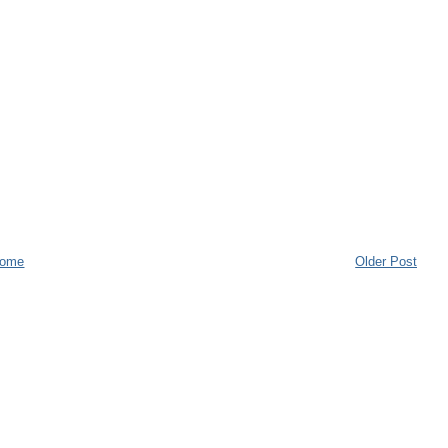
ome
Older Post