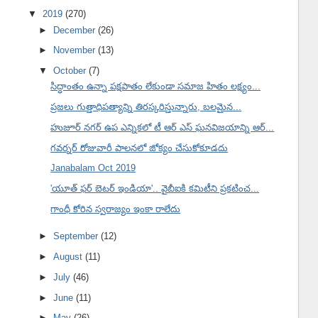
▼
2019
(270)
►
December
(26)
►
November
(13)
▼
October
(7)
సిద్ధాంతం ఉన్నా పక్షపాతం లేకుండా సమాజ హితం లక్ష్యం...
ప్రజలు గుత్తాధిపత్యాన్ని తిరస్కరిస్తున్నారు, బలమైన...
హుజూర్ నగర్ ఉప ఎన్నికలో టీ ఆర్ ఎస్ ఘనవిజయాన్ని ఆర్...
గవర్నర్ రోజువారీ పాలనలో జోక్యం చేసుకోకూడదు
Janabalam Oct 2019
'యూత్ ఫర్ బెటర్ ఇండియా'.. వైబీఐకి కమిటీని ప్రకటించ...
గాంధీ కోరిన స్వరాజ్యం ఇంకా రాలేదు
►
September
(12)
►
August
(11)
►
July
(46)
►
June
(11)
►
May
(26)