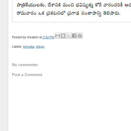
Posted by
tnsatish
at
2:42 PM
Labels:
loksatta
,
telugu
No comments:
Post a Comment