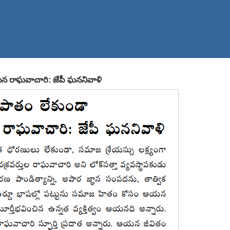
ేసిన రాఘవాచారి: జేపీ ఘననివాళి