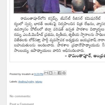
Posted by
tnsatish
at
9:23 PM
Labels:
AndhraJyothy
,
telugu
No comments:
Post a Comment