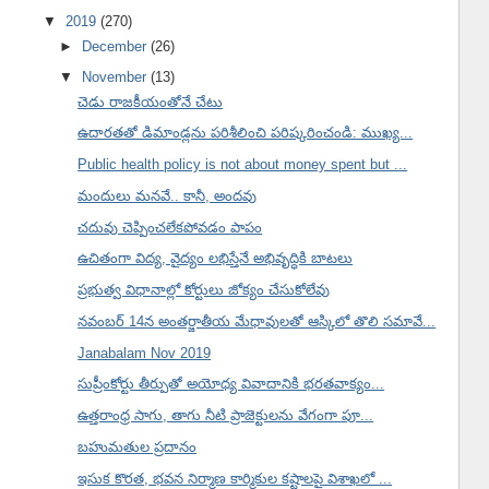
▼
2019
(270)
►
December
(26)
▼
November
(13)
చెడు రాజకీయంతోనే చేటు
ఉదారతతో డిమాండ్లను పరిశీలించి పరిష్కరించండి: ముఖ్య...
Public health policy is not about money spent but ...
మందులు మనవే.. కానీ, అందవు
చదువు చెప్పించలేకపోవడం పాపం
ఉచితంగా విద్య, వైద్యం లభిస్తేనే అభివృద్ధికి బాటలు
ప్రభుత్వ విధానాల్లో కోర్టులు జోక్యం చేసుకోలేవు
నవంబర్ 14న అంతర్జాతీయ మేధావులతో ఆస్కిలో తొలి సమావే...
Janabalam Nov 2019
సుప్రీంకోర్టు తీర్పుతో అయోధ్య వివాదానికి భరతవాక్యం...
ఉత్తరాంధ్ర సాగు, తాగు నీటి ప్రాజెక్టులను వేగంగా పూ...
బహుమతుల ప్రదానం
ఇసుక కొరత, భవన నిర్మాణ కార్మికుల కష్టాలపై విశాఖలో ...