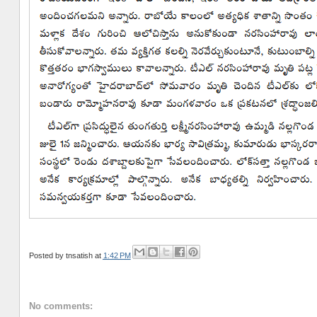
Posted by
tnsatish
at
1:42 PM
No comments: