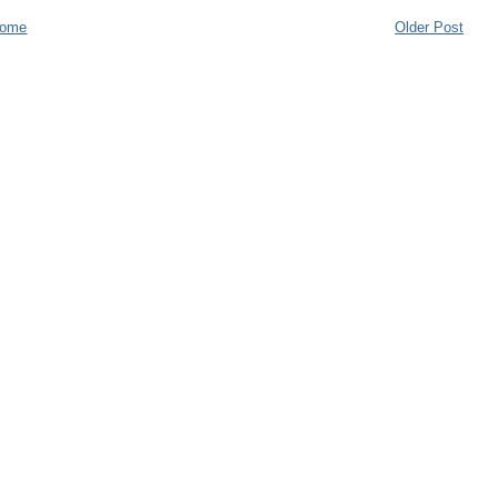
ome
Older Post