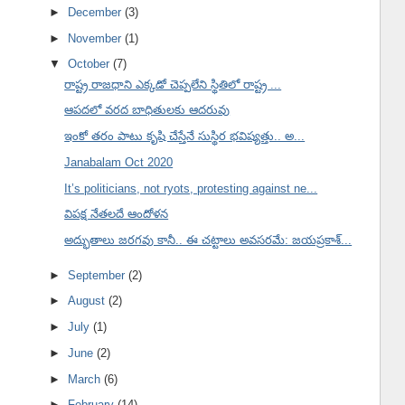
►
December
(3)
►
November
(1)
▼
October
(7)
రాష్ట్ర రాజధాని ఎక్కడో చెప్పలేని స్థితిలో రాష్ట్ర ...
ఆపదలో వరద బాధితులకు ఆదరువు
ఇంకో తరం పాటు కృషి చేస్తేనే సుస్థిర భవిష్యత్తు.. అ...
Janabalam Oct 2020
It’s politicians, not ryots, protesting against ne...
విపక్ష నేతలదే ఆందోళన
అద్భుతాలు జరగవు కానీ.. ఈ చట్టాలు అవసరమే: జయప్రకాశ్...
►
September
(2)
►
August
(2)
►
July
(1)
►
June
(2)
►
March
(6)
►
February
(14)