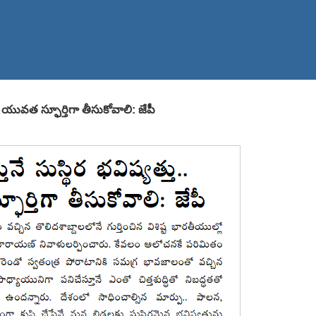
ు యువత స్ఫూర్తిగా తీసుకోవాలి: జేపీ