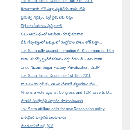
Lok Satta Times December 16th-31st 2011
తెలంగాణాకు లోక్ సత్తా వ్యతిరేకం కాదు: జేపీ
ప్రభుత్వ నిర్లక్ష్యం వల్లే రైతులకు నష్టం
కొత్త రాజకీయాలు సృష్టించాలి
ఓటు ఆయుధంతో అవినీతిని రూపుమాపాలి
జేపీ నేతృత్వంలో ఖమ్మంలో రెండ్రోజుల పాటు లోక్ సత్తా...
Lok Satta rally against corruption At Khammam on 16th
నిజాం సుగర్స్ ప్రైవేటీకరణను రద్దుచేయండి - తెలంగాణా...
Undo Nizam Sugar Factory Privatization: Dr.JP
Lok Satta Times December 1st-15th 2011
నా ఓటు కాంగ్రెస్ కు, తెలుగుదేశానికి వ్యతిరేకం: జేప...
Mine is a vote against Congress and TDP, asserts D...
నూతన రిజర్వేషన్ విధానం రూపొందించాలి
Lok Satta affiliate calls for new Reservation policy
భస్మాసుర హస్తానికి బలవుతారు
మండలానికో అగ్రి క్లినిక్