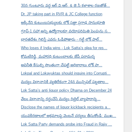
30న గుంటూరు వద్ద ఆర్.వి.ఆర్. & జె.సి కళాశాల రజతోత్...
Dr. JP taking part in RVR & JC College function
అక్కినేని కుటుంబసభ్యులకు లోక్ సత్తా ప్రగాఢ సానుభూతి
గ్రూప్-1 సహా అన్ని ఉద్యోగాలకూ వయోపరిమితి పెంపును స...
భారతదేశం గెలిస్తే ఎవరు ఓడిపోతారు - గట్టి లోక్ పాల్...
Who loses if India wins - Lok Satta’s plea for res...
కోమటిరెడ్డి, మహారథి కుటుంబాలకు జేపీ పరామర్శ
అవినీతి కేసుల్ని సొంతంగా చేపట్టే అధికారాలు లోక్ పా...
Lokpal and Lokayuktas should inquire into Corrupti...
మద్యం విధానానికి వ్యతిరేకంగా 24న మున్సిపల్ పట్టణాల...
Lok Satta’s anti liquor policy Dharna on December 24
వేలం విధానాన్ని రద్దుచేసి మద్యం రిటైల్ వ్యాపారాన్న...
Disclose the names of liquor kickback recipients a...
యువకిరణాలలో అక్రమాలపై వెంటనే చర్యలు తీసుకోండి: ముఖ...
Lok Satta Party demands probe into Fraud in Rajiv ...