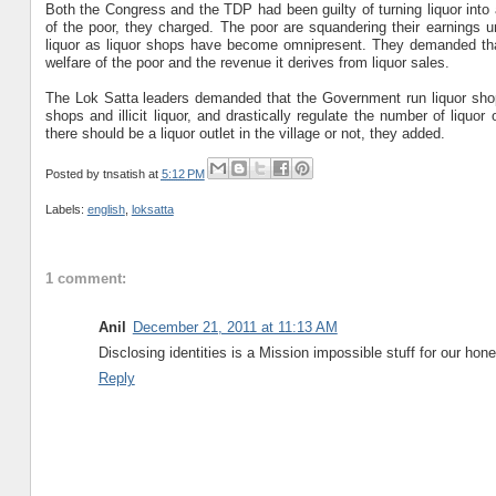
Both the Congress and the TDP had been guilty of turning liquor into
of the poor, they charged. The poor are squandering their earning
liquor as liquor shops have become omnipresent. They demanded tha
welfare of the poor and the revenue it derives from liquor sales.
The Lok Satta leaders demanded that the Government run liquor shop
shops and illicit liquor, and drastically regulate the number of liqu
there should be a liquor outlet in the village or not, they added.
Posted by
tnsatish
at
5:12 PM
Labels:
english
,
loksatta
1 comment:
Anil
December 21, 2011 at 11:13 AM
Disclosing identities is a Mission impossible stuff for our hone
Reply