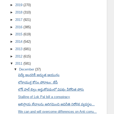
►
2019
(270)
►
2018
(310)
►
2017
(921)
►
2016
(385)
►
2015
(619)
►
2014
(542)
►
2013
(681)
►
2012
(615)
▼
2011
(581)
▼
December
(37)
విద్యే అందరికీ అద్భుత ఆయుధం
లోకాయుక్త కోసం పోరాటం: జేపీ
లోక్ పాల్ బిల్లు అడ్డుకోవడంలో విపక్షం వీరోచిత పోరు
Stalling of Lok Pal bill a conspiracy
అభిప్రాయ భేదాలను అధిగమించి అవినీతి నిరోధక వ్యవస్థల...
We can and will overcome differences on Anti corru...