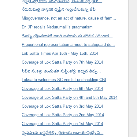
ప్రకృతి వల్ల కాదు, దుష్పరిపాలన, అవినీతి వల్లే రైతు...
నేదురుమల్లి వాస్తవిక దృష్టిని గుర్తుచేసుకున్న జేపీ
Misgovernance, not an act of nature, cause of farm...
Dr. JP recalls Nedurumalli’s pragmatism
దేశాన్ని రక్షించటానికి ఆఖరి అవకాశం ఈ మౌలిక ఎజెండాక...
Proportional representation a must to safeguard de...
Lok Satta Times Apr 16th - May 15th, 2014
Coverage of Lok Satta Party on 7th May 2014
సీబీఐ సంకెళ్లు తెంచుతూ సుప్రీంకోర్టు ఇచ్చిన తీర్పు...
Loksatta welcomes SC verdict unshackling CBI
Coverage of Lok Satta Party on 6th May 2014
Coverage of Lok Satta Party on 4th and 5th May 2014
Coverage of Lok Satta Party on 3rd May 2014
Coverage of Lok Satta Party on 2nd May 2014
Coverage of Lok Satta Party on 1st May 2014
వ్యవసాయ శాస్త్రవేత్తల్ని, రైతులకు ఆదాయాన్నిచ్చే వి...