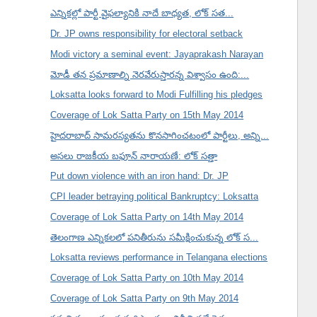
ఎన్నికల్లో పార్టీ వైఫల్యానికి నాదే బాధ్యత, లోక్ సత...
Dr. JP owns responsibility for electoral setback
Modi victory a seminal event: Jayaprakash Narayan
మోడీ తన ప్రమాణాల్ని నెరవేరుస్తారన్న విశ్వాసం ఉంది:...
Loksatta looks forward to Modi Fulfilling his pledges
Coverage of Lok Satta Party on 15th May 2014
హైదరాబాద్ సామరస్యతను కొనసాగించటంలో పార్టీలు, అన్ని...
అసలు రాజకీయ బఫూన్ నారాయణే: లోక్ సత్తా
Put down violence with an iron hand: Dr. JP
CPI leader betraying political Bankruptcy: Loksatta
Coverage of Lok Satta Party on 14th May 2014
తెలంగాణ ఎన్నికలలో పనితీరును సమీక్షించుకున్న లోక్ స...
Loksatta reviews performance in Telangana elections
Coverage of Lok Satta Party on 10th May 2014
Coverage of Lok Satta Party on 9th May 2014