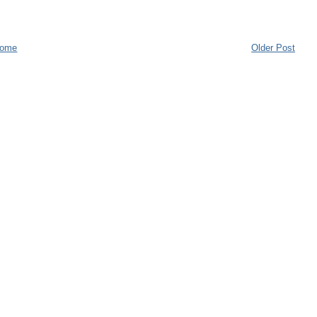
ome
Older Post