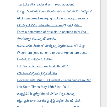
Top Loksatta leader dies in road accident
మద్యం విధానంపై మాట తప్పడం తగదు, ప్రభుత్వమే మద్యం ద...
AP Government reneging on Liquor policy: Loksatta
సమస్యల పరిష్కారానికి తెలంగాణ, ఆంధ్రప్రదేశ్ ప్రతిని...
Form a committee of officials to address Inter-Sta...
నూతనత్వం లేని ఎక్సైజ్ విధానం
ఉపాధి హామీ పథకంలో మార్పుల్ని స్వాగతించిన లోక్ సత్తా
Widen rural jobs scheme to cover Agriculture secto...
ఓటమిపై ప్రజాభిప్రాయ సేకరణ
Lok Satta Times June 1st-15th, 2014
లోక్ సత్తా పార్టీ కార్యవర్గ భేటీ రేపు
Governments Must Be Prudent - Katari Srinivasa Rao
Lok Satta Times May 15th-31st, 2014
ఆంధ్రప్రదేశ్ కి ప్రత్యేక కేటగిరీ హోదా కల్పించటాన్న...
రోడ్డు ప్రమాదాల నివారణపై దృష్టి పెట్టేలా ముండే దుర...