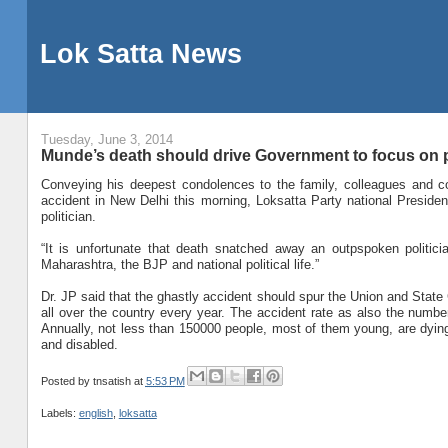
Lok Satta News
Tuesday, June 3, 2014
Munde’s death should drive Government to focus on p
Conveying his deepest condolences to the family, colleagues and c
accident in New Delhi this morning, Loksatta Party national Preside
politician.
“It is unfortunate that death snatched away an outpspoken politician 
Maharashtra, the BJP and national political life.”
Dr. JP said that the ghastly accident should spur the Union and Stat
all over the country every year. The accident rate as also the number 
Annually, not less than 150000 people, most of them young, are dyin
and disabled.
Posted by
tnsatish
at
5:53 PM
Labels:
english
,
loksatta