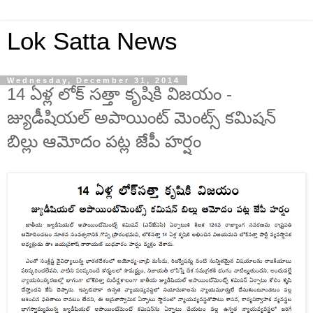
Lok Satta News
Wednesday, December 31, 2014
14 ఏళ్ల లోక్ సత్తా కృషికి విజయం -
జ్యుడీషియల్ అపాయింట్ మెంట్స్ కమిషన్
బిల్లు ఆమోదం పట్ల జేపీ హర్షం