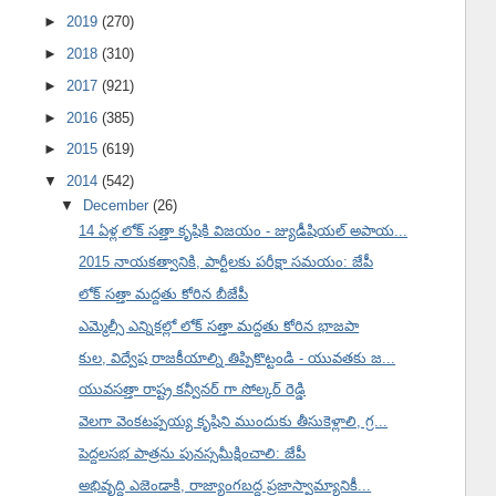
►
2019
(270)
►
2018
(310)
►
2017
(921)
►
2016
(385)
►
2015
(619)
▼
2014
(542)
▼
December
(26)
14 ఏళ్ల లోక్ సత్తా కృషికి విజయం - జ్యుడీషియల్ అపాయ...
2015 నాయకత్వానికి, పార్టీలకు పరీక్షా సమయం: జేపీ
లోక్ సత్తా మద్దతు కోరిన బీజేపీ
ఎమ్మెల్సీ ఎన్నికల్లో లోక్ సత్తా మద్దతు కోరిన భాజపా
కుల, విద్వేష రాజకీయాల్ని తిప్పికొట్టండి - యువతకు జ...
యువసత్తా రాష్ట్ర కన్వీనర్ గా సోల్కర్ రెడ్డి
వెలగా వెంకటప్పయ్య కృషిని ముందుకు తీసుకెళ్లాలి, గ్ర...
పెద్దలసభ పాత్రను పునస్సమీక్షించాలి: జేపీ
అభివృద్ధి ఎజెండాకి, రాజ్యాంగబద్ధ ప్రజాస్వామ్యానికీ...