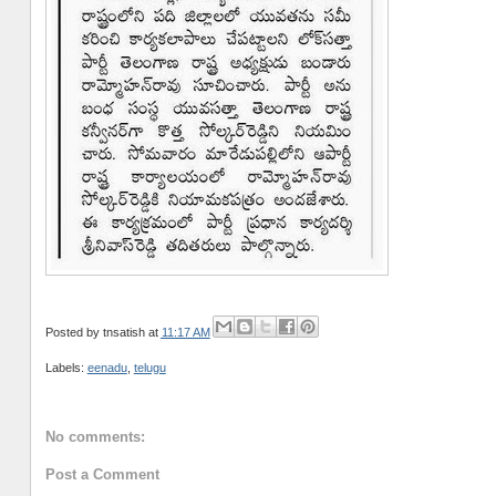
Posted by
tnsatish
at
11:17 AM
Labels:
eenadu
,
telugu
No comments:
Post a Comment