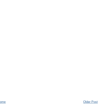
ome
Older Post