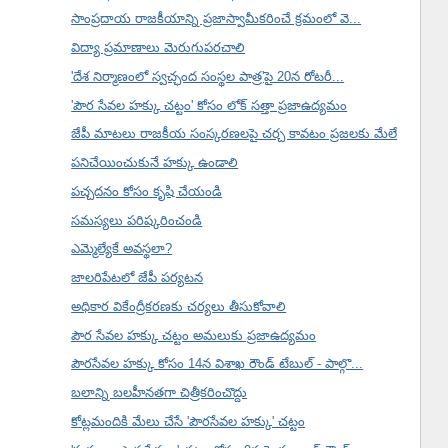
సాంప్రదాయ రాజకీయాన్ని ప్రజాస్వామీకరించే క్రమంలో వె...
విద్యా ప్రమాణాలు మెరుగుపరచాలి
'దేశ నిర్మాణంలో స్వచ్ఛంద సంస్థల పాత్ర'పై 20న రోటరీ...
'పౌర సేవల హక్కు చట్టం' కోసం లోక్ సత్తా ప్రజాఉద్యమం
జేపీ మాటలు రాజకీయ సంస్కరణలపై చర్చ కావటం ప్రజలకు మేలే
పనిచేయించుకునే హక్కు ఉండాలి
పచ్చదనం కోసం కృషి చేయండి
సమస్యలు పరిష్కరించండి
ఎమ్మెల్యేకే అవస్థలా?
జాలరిపేటలో జేపీ పర్యటన
అధికార వికేంద్రీకరణకు చర్యలు తీసుకోవాలి
పౌర సేవల హక్కు చట్టం అమలుకు ప్రజాఉద్యమం
పౌరసేవల హక్కు కోసం 14న విశాఖ రౌండ్ టేబుల్ - పాల్గొ...
బలాన్ని బలహీనతగా చిత్రీకరించొద్దు
కోట్లమందికి మేలు చేసే 'పౌరసేవల హక్కు' చట్టం