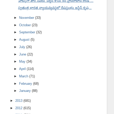
'హక్కుగా పౌర సేవలు' చట్టం కోసం 9న హైదరాబాద్ రౌండ్ ...
స్వతంత్ర భారత న్యాయవ్యవస్థలో దీపస్తంభం జస్టిస్ కృష...
►
November
(33)
►
October
(23)
►
September
(32)
►
August
(5)
►
July
(26)
►
June
(22)
►
May
(34)
►
April
(114)
►
March
(71)
►
February
(68)
►
January
(88)
►
2013
(681)
►
2012
(615)