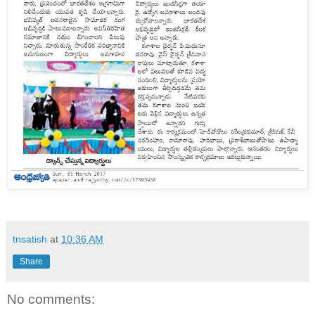
tnsatish
at
10:36 AM
Share
No comments: