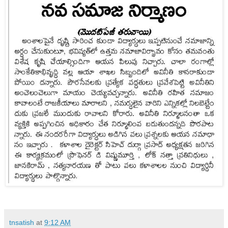
tnsatish
at
9:12 AM