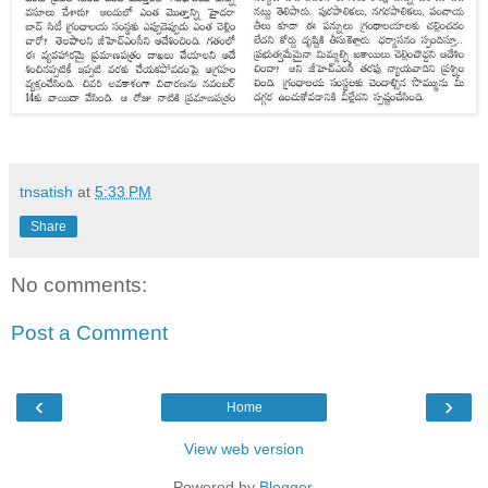
tnsatish
at
5:33 PM
Share
No comments:
Post a Comment
‹
›
Home
View web version
Powered by
Blogger
.