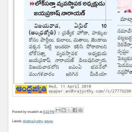
Posted by
tnsatish
at
9:22 PM
Labels:
AndhraJyothy
,
telugu