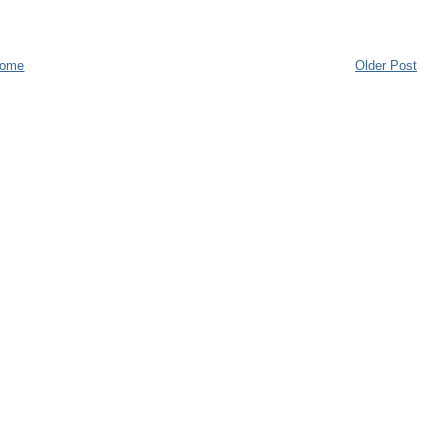
ome
Older Post