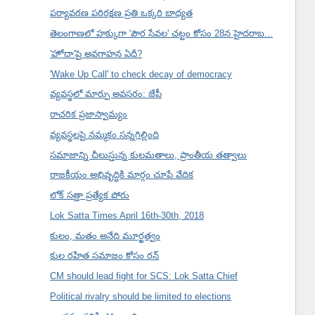
పర్యావరణ పరిరక్షణ ప్రతి ఒక్కరి బాధ్యత
తెలంగాణలో హక్కుగా 'పౌర సేవల' చట్టం కోసం 28న హైదరాబ...
'హోదా'పై అవగాహన ఏదీ?
'Wake Up Call' to check decay of democracy
వ్యవస్థలో మార్పు అవసరం: జేపీ
రాచరిక ప్రజాస్వామ్యం
వ్యవస్థలపై నమ్మకం సన్నగిల్లింది
సమాజాన్ని చీలుస్తున్న కులమతాలు, ప్రాంతీయ తత్వాలు
రాజకీయం అభివృద్ధికి మార్గం చూపే వేదిక
లోక్ సత్తా ప్రత్యేక పోరు
Lok Satta Times April 16th-30th, 2018
కులం, మతం అనేది మూర్ఖత్వం
కుల రహిత సమాజం కోసం రన్
CM should lead fight for SCS: Lok Satta Chief
Political rivalry should be limited to elections