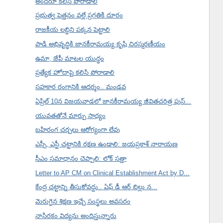
అందరూ కలిసి పోరాడాలి
ప్రభుత్వ పెత్తనం వల్లే ప్రగతికి దూరం
రాజకీయ లబ్దిని పక్కన పెట్టాలి
పాడి అభివృద్ధికి జానకీరామయ్య కృషి చిరస్మరణీయం
ఉమా, జేపీ మాటల యుద్ధం
ప్రత్యేక హోదాపై కలిసి పోరాడాలి
సహకార రంగానికి ఆదర్శం.. మండవ
ఏప్రిల్ 10న విజయవాడలో జానకీరామయ్య జీవితచరిత్ర పుస్...
యువతతోనే మార్పు సాధ్యం
బహిరంగ చర్చలు ఆరోగ్యంగా లేవు
ఎస్సీ, ఎస్టీ చట్టానికి రక్షణ ఉండాలి: జయప్రకాశ్ నారాయణ
సీఎం సమాధానం చెప్పాలి: లోక్ సత్తా
Letter to AP CM on Clinical Establishment Act by D...
కేంద్ర చట్టాన్ని తీసుకోవద్దు.. ఏఫ్ డీ ఆర్ బిల్లు న...
మెరుగైన శిక్షణ ఇచ్చే సంస్థలు అవసరం
నాసిరకం విద్యను అందిస్తున్నారు