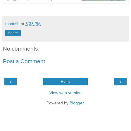
tnsatish
at
5:38 PM
Share
No comments:
Post a Comment
‹
›
Home
View web version
Powered by
Blogger
.