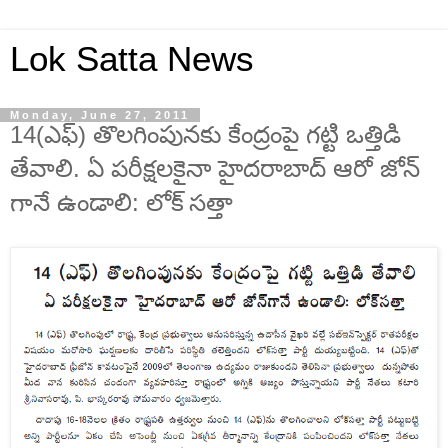
Lok Satta News
Monday, June 27, 2011
14(ఎఫ్) తొలగింపునకు కేంద్రంపై గట్టి ఒత్తిడి
తేవాలి. ఏ పరీక్షలకైనా హైదరాబాద్ ఆరో జోన్
గానే ఉండాలి: లోక్ సత్తా