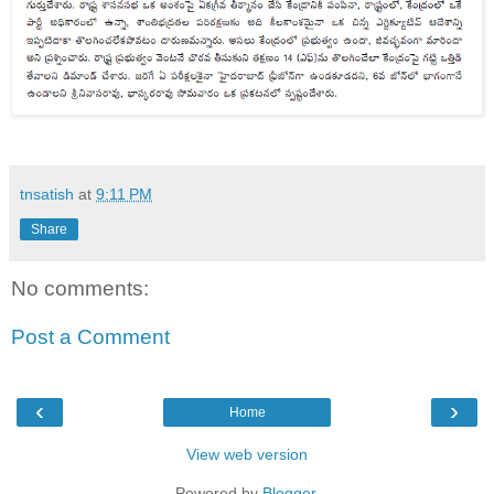
tnsatish
at
9:11 PM
Share
No comments:
Post a Comment
‹
›
Home
View web version
Powered by
Blogger
.