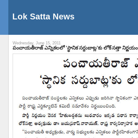
Lok Satta News
Wednesday, June 15, 2011
పంచాయతీరాజ్ ఎన్నికలలో 'స్థానిక సర్దుబాట్ల'కు లోక్ సత్తా నిర్ణయం