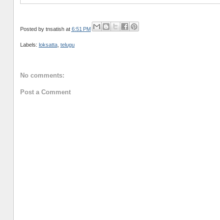
Posted by
tnsatish
at
6:51 PM
Labels:
loksatta
,
telugu
No comments:
Post a Comment