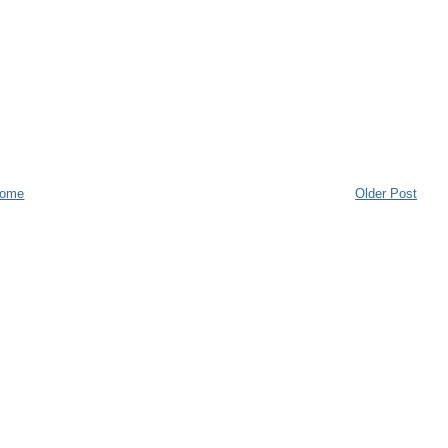
ome
Older Post