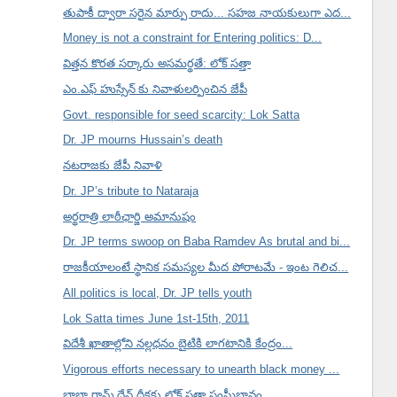
తుపాకీ ద్వారా సరైన మార్పు రాదు... సహజ నాయకులుగా ఎద...
Money is not a constraint for Entering politics: D...
విత్తన కొరత సర్కారు అసమర్థతే: లోక్ సత్తా
ఎం.ఎఫ్ హుస్సేన్ కు నివాళులర్పించిన జేపీ
Govt. responsible for seed scarcity: Lok Satta
Dr. JP mourns Hussain’s death
నటరాజకు జేపీ నివాళి
Dr. JP’s tribute to Nataraja
అర్థరాత్రి లాఠీఛార్జి అమానుషం
Dr. JP terms swoop on Baba Ramdev As brutal and bi...
రాజకీయాలంటే స్థానిక సమస్యల మీద పోరాటమే - ఇంట గెలిచ...
All politics is local, Dr. JP tells youth
Lok Satta times June 1st-15th, 2011
విదేశీ ఖాతాల్లోని నల్లధనం బైటికి లాగటానికి కేంద్రం...
Vigorous efforts necessary to unearth black money ...
బాబా రామ్ దేవ్ దీక్షకు లోక్ సత్తా సంఘీభావం