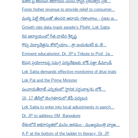
డీజిల్ పై అదనపు ఆదాయం నుంచి రాష్ట్ర ప్రభుత్వం ప్రజ...
Forgo higher revenue to provide relief to consumer...
మభ్య పెట్టే లెక్కలతో తలసరి ఆదాయ గణాంకాలు - ప్రజల జ...
Growth rate data mask people’s Plight: Lok Satta
8వ అధ్యాయంలో గీత దాటిన శ్రీకృష్ణ
గొప్ప విద్యావేత్తను కోల్పోయాం - ప్రొ.జయశంకర్ కు జే...
Eminent educationist: Dr. JP’s Tribute to Prof. Ja...
ఔషధ ప్రయోగాలపై సమగ్ర పర్యవేక్షణకు లోక్ సత్తా డిమాండ్
Lok Satta demands effective monitoring of drug trials
Lok Pal and the Prime Minister
పంచాయతీరాజ్ ఎన్నికలలో 'స్థానిక సర్దుబాట్ల'కు లోక్ ...
16, 17 తేదీల్లో బెంగళూరులో జేపీ పర్యటన
Lok Satta to enter into local adjustments in panch...
Dr. JP to address IIM, Bangalore
దేశంలోనే అక్షరాస్యతలో మనం అథమం - ముఖ్యమంత్రి వ్యాఖ...
A.P at the bottom of the ladder In literacy: Dr. JP