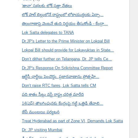
'తానా' సభలకు లోక్ సత్తా నేతలు
లోక్ పాల్ బిల్లులోనే రాష్ట్రంలో లోకాయుక్తలకు ఏర్పా...
తెలంగాణాపై వెంటనే తుది నిర్ణయం తీసుకోండి - కేంద్రా...
Lok Satta delegates to TANA
Dr.JP's Letter to the Prime Minister on Lokpal Bill
Lokpal Bill should provide for Lokayuktas in State...
Don’t dither further on Telangana, Dr. JP tells Ce...
Dr.JP's Response On Srikrishna Committee Report
ఆర్టీసీ ఛార్జీలు పెంచొద్దు. ప్రజారవాణాను ప్రోత్సహి...
Don’t raise RTC fares, Lok Satta tells CM
పది శాతం సీట్లు వస్తే రాష్ట్ర చరిత్ర మారేది
14(ఎఫ్) తొలగింపునకు కేంద్రంపై గట్టి ఒత్తిడి తేవాలి...
జేపీ ముంబయి పర్యటన
Treat Hyderabad as part of Zone VI, Demands Lok Satta
Dr. JP visiting Mumbai