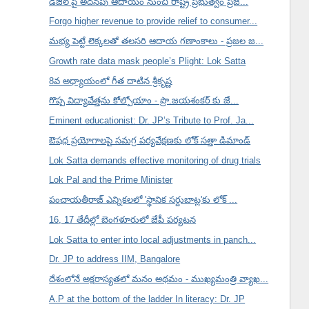
డీజిల్ పై అదనపు ఆదాయం నుంచి రాష్ట్ర ప్రభుత్వం ప్రజ...
Forgo higher revenue to provide relief to consumer...
మభ్య పెట్టే లెక్కలతో తలసరి ఆదాయ గణాంకాలు - ప్రజల జ...
Growth rate data mask people’s Plight: Lok Satta
8వ అధ్యాయంలో గీత దాటిన శ్రీకృష్ణ
గొప్ప విద్యావేత్తను కోల్పోయాం - ప్రొ.జయశంకర్ కు జే...
Eminent educationist: Dr. JP’s Tribute to Prof. Ja...
ఔషధ ప్రయోగాలపై సమగ్ర పర్యవేక్షణకు లోక్ సత్తా డిమాండ్
Lok Satta demands effective monitoring of drug trials
Lok Pal and the Prime Minister
పంచాయతీరాజ్ ఎన్నికలలో 'స్థానిక సర్దుబాట్ల'కు లోక్ ...
16, 17 తేదీల్లో బెంగళూరులో జేపీ పర్యటన
Lok Satta to enter into local adjustments in panch...
Dr. JP to address IIM, Bangalore
దేశంలోనే అక్షరాస్యతలో మనం అథమం - ముఖ్యమంత్రి వ్యాఖ...
A.P at the bottom of the ladder In literacy: Dr. JP