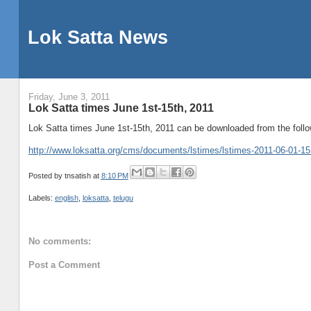
Lok Satta News
Friday, June 3, 2011
Lok Satta times June 1st-15th, 2011
Lok Satta times June 1st-15th, 2011 can be downloaded from the follo
http://www.loksatta.org/cms/documents/lstimes/lstimes-2011-06-01-15
Posted by
tnsatish
at
8:10 PM
Labels:
english
,
loksatta
,
telugu
No comments:
Post a Comment