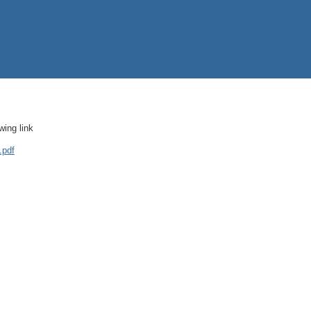
wing link
.pdf