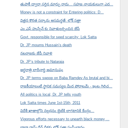
తుపాకీ ద్వారా సరైన మార్పు రాదు... సహజ నాయకులుగా ఎద...
Money is not a constraint for Entering politics: D...
విత్తన కొరత సర్కారు అసమర్థతే: లోక్ సత్తా
ఎం.ఎఫ్ హుస్సేన్ కు నివాళులర్పించిన జేపీ
Govt. responsible for seed scarcity: Lok Satta
Dr. JP mourns Hussain’s death
నటరాజకు జేపీ నివాళి
Dr. JP’s tribute to Nataraja
అర్థరాత్రి లాఠీఛార్జి అమానుషం
Dr. JP terms swoop on Baba Ramdev As brutal and bi...
రాజకీయాలంటే స్థానిక సమస్యల మీద పోరాటమే - ఇంట గెలిచ...
All politics is local, Dr. JP tells youth
Lok Satta times June 1st-15th, 2011
విదేశీ ఖాతాల్లోని నల్లధనం బైటికి లాగటానికి కేంద్రం...
Vigorous efforts necessary to unearth black money ...
బాబా రామ్ దేవ్ దీక్షకు లోక్ సత్తా సంఘీభావం