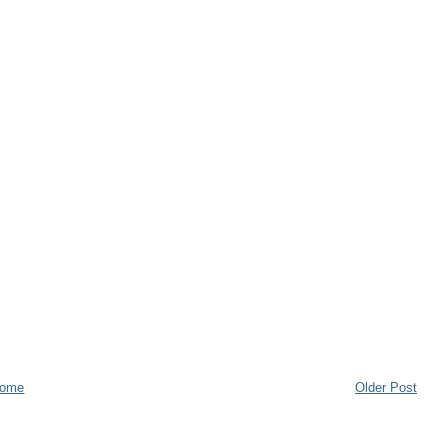
ome
Older Post