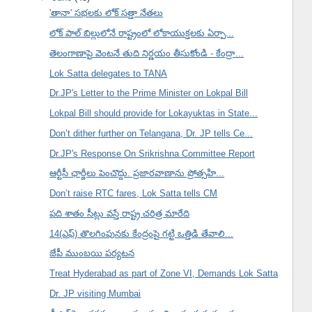
'తానా' సభలకు లోక్ సత్తా నేతలు
లోక్ పాల్ బిల్లులోనే రాష్ట్రంలో లోకాయుక్తలకు ఏర్పా...
తెలంగాణాపై వెంటనే తుది నిర్ణయం తీసుకోండి - కేంద్రా...
Lok Satta delegates to TANA
Dr.JP's Letter to the Prime Minister on Lokpal Bill
Lokpal Bill should provide for Lokayuktas in State...
Don’t dither further on Telangana, Dr. JP tells Ce...
Dr.JP's Response On Srikrishna Committee Report
ఆర్టీసీ ఛార్జీలు పెంచొద్దు. ప్రజారవాణాను ప్రోత్సహి...
Don’t raise RTC fares, Lok Satta tells CM
పది శాతం సీట్లు వస్తే రాష్ట్ర చరిత్ర మారేది
14(ఎఫ్) తొలగింపునకు కేంద్రంపై గట్టి ఒత్తిడి తేవాలి...
జేపీ ముంబయి పర్యటన
Treat Hyderabad as part of Zone VI, Demands Lok Satta
Dr. JP visiting Mumbai