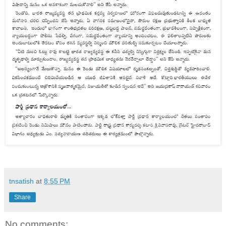
tnsatish
at
8:55 PM
Share
No comments: