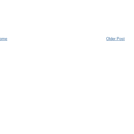
ome
Older Post