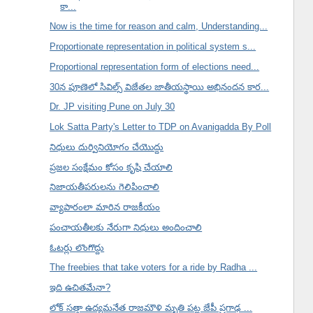
కా...
Now is the time for reason and calm, Understanding...
Proportionate representation in political system s...
Proportional representation form of elections need...
30న పూణెలో సివిల్స్ విజేతల జాతీయస్థాయి అభినందన కార...
Dr. JP visiting Pune on July 30
Lok Satta Party's Letter to TDP on Avanigadda By Poll
నిధులు దుర్వినియోగం చేయొద్దు
ప్రజల సంక్షేమం కోసం కృషి చేయాలి
నిజాయతీపరులను గెలిపించాలి
వ్యాపారంలా మారిన రాజకీయం
పంచాయతీలకు నేరుగా నిధులు అందించాలి
ఓటర్లు లొంగొద్దు
The freebies that take voters for a ride by Radha ...
ఇది ఉచితమేనా?
లోక్ సత్తా ఉద్యమనేత రాజమౌళి మృతి పట్ల జేపీ ప్రగాఢ ...