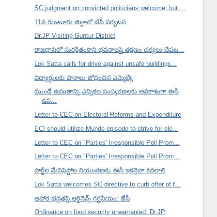
SC judgment on convicted politicians welcome, but ...
11న గుంటూరు జిల్లాలో జేపీ పర్యటన
Dr.JP Visiting Guntur District
రాజధానిలో సురక్షితంకాని భవనాలపై తక్షణం చర్యలు చేపట...
Lok Satta calls for drive against unsafe buildings...
విద్యార్థులకు పాఠాలు బోధించిన ఎమ్మెల్యే
ముండే ఉదంతాన్ని ఎన్నికల సంస్కరణలకు అవకాశంగా ఈసీ
ఉప...
Letter to CEC on Electoral Reforms and Expenditure
ECI should utilize Munde episode to strive for ele...
Letter to CEC on "Parties' Irresponsible Poll Prom...
Letter to CEC on "Parties' Irresponsible Poll Prom...
పార్టీల మేనిఫెస్టోల నియంత్రణకు ఈసీ ఇకనైనా కదలాలి
Lok Satta welcomes SC directive to curb offer of f...
ఆహార భద్రతపై ఆర్డినెన్స్ గర్హనీయం: జేపీ
Ordinance on food security unwarranted: Dr.JP