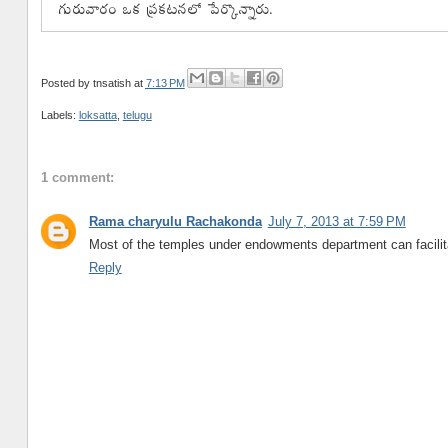
Posted by
tnsatish
at
7:13 PM
Labels:
loksatta
,
telugu
1 comment:
Rama charyulu Rachakonda
July 7, 2013 at 7:59 PM
Most of the temples under endowments department can facilit
Reply