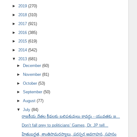
►
2019
(270)
►
2018
(310)
►
2017
(921)
►
2016
(385)
►
2015
(619)
►
2014
(542)
▼
2013
(681)
►
December
(60)
►
November
(81)
►
October
(53)
►
September
(50)
►
August
(77)
▼
July
(84)
రాజకీయ నేతల క్రీడలకు బలిపశువులు కావద్దు - యువతకు జ...
Don’t fall prey to politicians’ Games, Dr. JP tell...
హేతుబద్ధత, శాంతిసామరస్యాలు, పరస్పర అవగాహన, సహనం