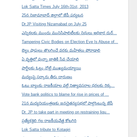
Lok Satta Times July 16th-31st, 2013
25న నిజామాబాద్ జిల్లాలో జేపీ పర్యటన
Dr.JP Visiting Nizamabad on July 25
ఎన్నికలకు ముందు మునిసిపాలిటీలకు నిధులు అధికార దుర్...
Tampering Civic Bodies on Election Eve Is Abuse of...
బెల్టు షాపులు తొలగించే వరకు మహిళలు పోరాడాలి
ఏ వృత్తిలో వున్నా జాతికి సేవ చేయాలి
పార్టీలకు ఓట్లు నోట్లే ముఖ్యమయ్యాయి
మద్యంపై సర్కారు తీరు దారుణం
ఓటు బ్యాంకు రాజకీయాల వల్లే నిత్యావసరాల ధరలకు రెక్క...
Vote bank politics to blame for rise in prices of ...
21న మద్యనియంత్రణకు జనచైతన్యసభలో పాల్గొంటున్న జేపీ
Dr. JP to take part in meeting on restraining liqu...
ప్రత్యేకశైలి గల రాజకీయవేత్త కోటగిరి
Lok Satta tribute to Kotagiri