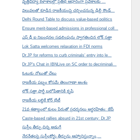
వృత్తివిద్యా కళాశాలల్లో ప్రతిభ ఆధారంగా ప్రవేశాలకు ...
విలువలతో కూడిన రాజకీయంపై చర్చించనున్న ఢిల్లీ రౌండ్...
Delhi Round Table to discuss value-based politics
Ensure merit-based admissions in professional coll...
ఎఫ్ ఢీ ఐ నిబంధనల సడలింపును స్వాగతించిన లోక్ సత్తా
Lok Satta welcomes relaxation in FDI norms
Dr.JP for reforms to curb criminals’ entry into le...
Dr.JP's Chat in IBNLive on SC order to decriminali...
ఓటుకు నోటుతో చేటు
రాజకీయ పబ్బం కోసమే తెలంగాణా అంశం
లోక్ సత్తా పార్టీ బలోపేతానికి కృషి
రాజకీయ లబ్ధికే కోర్ భేటీ
21వ శతాబ్దంలో కులం పేరుతో ప్రదర్శనలు అర్థరహితం: జేపీ
Caste-based rallies absurd in 21st century: Dr.JP
సుప్రీం తీర్పు చిన్న అడుగే
నేరనేతలపై సుప్రీంకోర్టు తీర్పును ఆహ్వానిస్తున్నాం,...