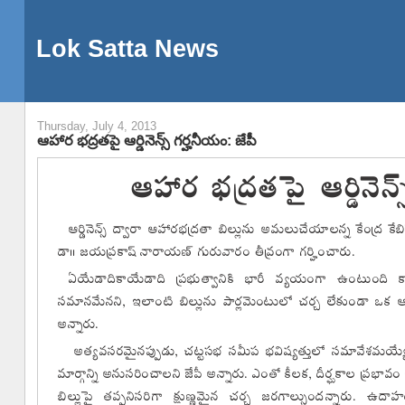
Lok Satta News
Thursday, July 4, 2013
ఆహార భద్రతపై ఆర్డినెన్స్ గర్హనీయం: జేపీ