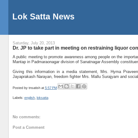
Lok Satta News
Saturday, July 20, 2013
Dr. JP to take part in meeting on restraining liquor c
A public meeting to promote awareness among people on the importan
Mantap in Padmaraonagar division of Sanatnagar Assembly constituen
Giving this information in a media statement, Mrs. Hyma Praveen,
Jayaprakash Narayan, freedom fighter Mrs. Mallu Surajyam and social a
Posted by
tnsatish
at
5:57 PM
Labels:
english
,
loksatta
No comments:
Post a Comment