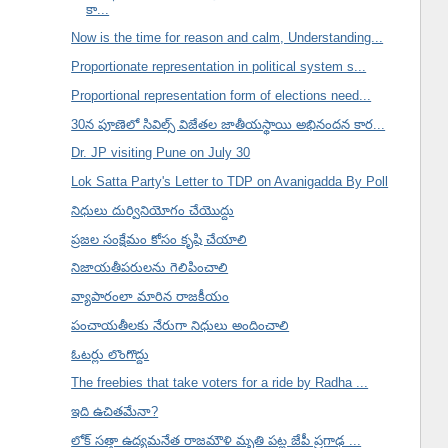
కా...
Now is the time for reason and calm, Understanding...
Proportionate representation in political system s...
Proportional representation form of elections need...
30న పూణెలో సివిల్స్ విజేతల జాతీయస్థాయి అభినందన కార...
Dr. JP visiting Pune on July 30
Lok Satta Party's Letter to TDP on Avanigadda By Poll
నిధులు దుర్వినియోగం చేయొద్దు
ప్రజల సంక్షేమం కోసం కృషి చేయాలి
నిజాయతీపరులను గెలిపించాలి
వ్యాపారంలా మారిన రాజకీయం
పంచాయతీలకు నేరుగా నిధులు అందించాలి
ఓటర్లు లొంగొద్దు
The freebies that take voters for a ride by Radha ...
ఇది ఉచితమేనా?
లోక్ సత్తా ఉద్యమనేత రాజమౌళి మృతి పట్ల జేపీ ప్రగాఢ ...