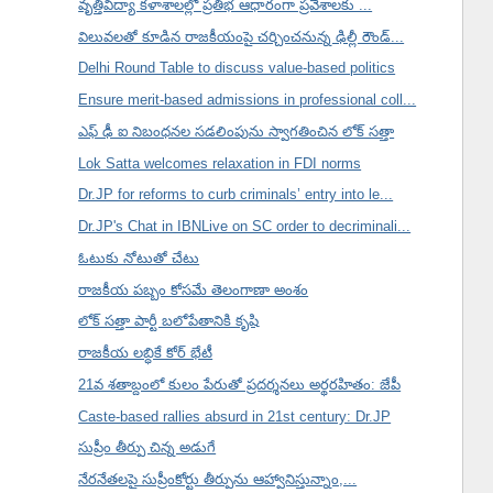
వృత్తివిద్యా కళాశాలల్లో ప్రతిభ ఆధారంగా ప్రవేశాలకు ...
విలువలతో కూడిన రాజకీయంపై చర్చించనున్న ఢిల్లీ రౌండ్...
Delhi Round Table to discuss value-based politics
Ensure merit-based admissions in professional coll...
ఎఫ్ ఢీ ఐ నిబంధనల సడలింపును స్వాగతించిన లోక్ సత్తా
Lok Satta welcomes relaxation in FDI norms
Dr.JP for reforms to curb criminals’ entry into le...
Dr.JP's Chat in IBNLive on SC order to decriminali...
ఓటుకు నోటుతో చేటు
రాజకీయ పబ్బం కోసమే తెలంగాణా అంశం
లోక్ సత్తా పార్టీ బలోపేతానికి కృషి
రాజకీయ లబ్ధికే కోర్ భేటీ
21వ శతాబ్దంలో కులం పేరుతో ప్రదర్శనలు అర్థరహితం: జేపీ
Caste-based rallies absurd in 21st century: Dr.JP
సుప్రీం తీర్పు చిన్న అడుగే
నేరనేతలపై సుప్రీంకోర్టు తీర్పును ఆహ్వానిస్తున్నాం,...