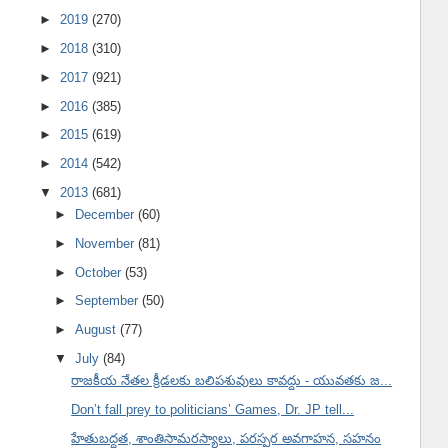
►
2019
(270)
►
2018
(310)
►
2017
(921)
►
2016
(385)
►
2015
(619)
►
2014
(542)
▼
2013
(681)
►
December
(60)
►
November
(81)
►
October
(53)
►
September
(50)
►
August
(77)
▼
July
(84)
రాజకీయ నేతల క్రీడలకు బలిపశువులు కావద్దు - యువతకు జ...
Don’t fall prey to politicians’ Games, Dr. JP tell...
హేతుబద్ధత, శాంతిసామరస్యాలు, పరస్పర అవగాహన, సహనం