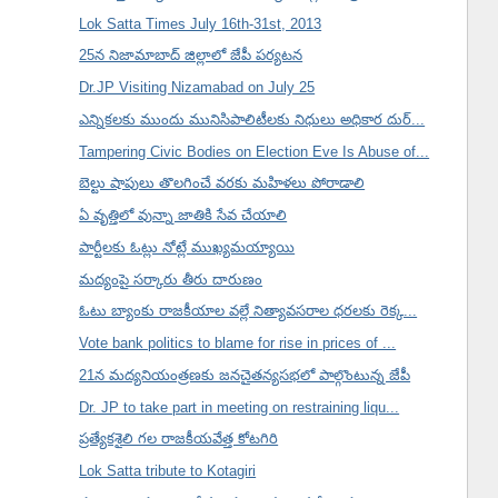
Lok Satta Times July 16th-31st, 2013
25న నిజామాబాద్ జిల్లాలో జేపీ పర్యటన
Dr.JP Visiting Nizamabad on July 25
ఎన్నికలకు ముందు మునిసిపాలిటీలకు నిధులు అధికార దుర్...
Tampering Civic Bodies on Election Eve Is Abuse of...
బెల్టు షాపులు తొలగించే వరకు మహిళలు పోరాడాలి
ఏ వృత్తిలో వున్నా జాతికి సేవ చేయాలి
పార్టీలకు ఓట్లు నోట్లే ముఖ్యమయ్యాయి
మద్యంపై సర్కారు తీరు దారుణం
ఓటు బ్యాంకు రాజకీయాల వల్లే నిత్యావసరాల ధరలకు రెక్క...
Vote bank politics to blame for rise in prices of ...
21న మద్యనియంత్రణకు జనచైతన్యసభలో పాల్గొంటున్న జేపీ
Dr. JP to take part in meeting on restraining liqu...
ప్రత్యేకశైలి గల రాజకీయవేత్త కోటగిరి
Lok Satta tribute to Kotagiri