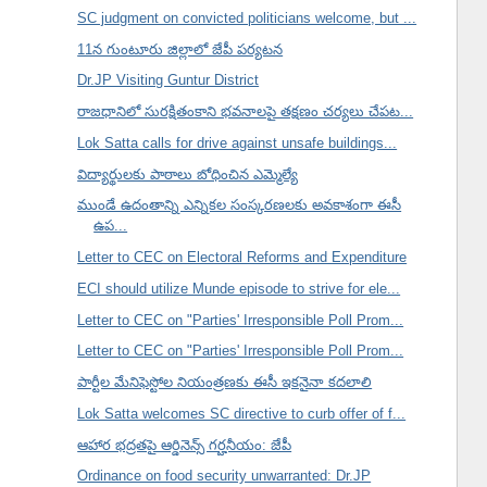
SC judgment on convicted politicians welcome, but ...
11న గుంటూరు జిల్లాలో జేపీ పర్యటన
Dr.JP Visiting Guntur District
రాజధానిలో సురక్షితంకాని భవనాలపై తక్షణం చర్యలు చేపట...
Lok Satta calls for drive against unsafe buildings...
విద్యార్థులకు పాఠాలు బోధించిన ఎమ్మెల్యే
ముండే ఉదంతాన్ని ఎన్నికల సంస్కరణలకు అవకాశంగా ఈసీ
ఉప...
Letter to CEC on Electoral Reforms and Expenditure
ECI should utilize Munde episode to strive for ele...
Letter to CEC on "Parties' Irresponsible Poll Prom...
Letter to CEC on "Parties' Irresponsible Poll Prom...
పార్టీల మేనిఫెస్టోల నియంత్రణకు ఈసీ ఇకనైనా కదలాలి
Lok Satta welcomes SC directive to curb offer of f...
ఆహార భద్రతపై ఆర్డినెన్స్ గర్హనీయం: జేపీ
Ordinance on food security unwarranted: Dr.JP