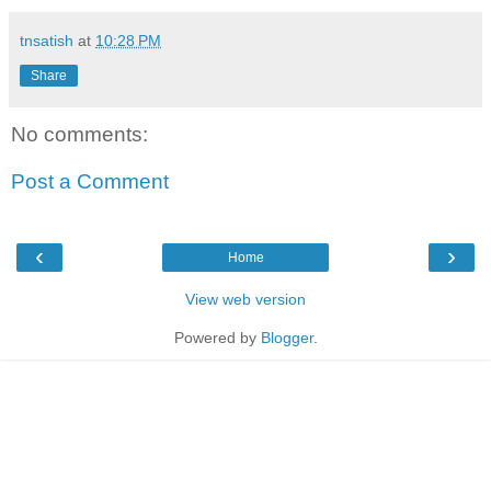
tnsatish
at
10:28 PM
Share
No comments:
Post a Comment
‹
›
Home
View web version
Powered by
Blogger
.