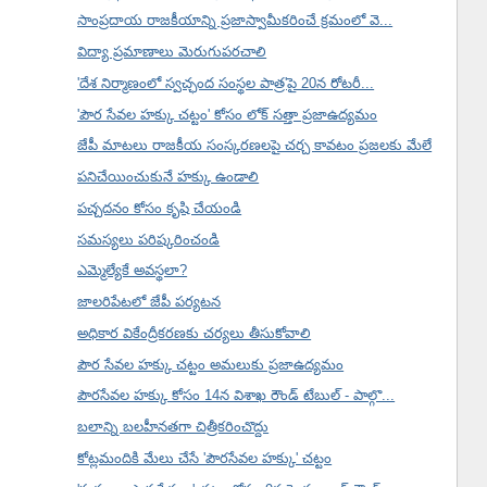
సాంప్రదాయ రాజకీయాన్ని ప్రజాస్వామీకరించే క్రమంలో వె...
విద్యా ప్రమాణాలు మెరుగుపరచాలి
'దేశ నిర్మాణంలో స్వచ్ఛంద సంస్థల పాత్ర'పై 20న రోటరీ...
'పౌర సేవల హక్కు చట్టం' కోసం లోక్ సత్తా ప్రజాఉద్యమం
జేపీ మాటలు రాజకీయ సంస్కరణలపై చర్చ కావటం ప్రజలకు మేలే
పనిచేయించుకునే హక్కు ఉండాలి
పచ్చదనం కోసం కృషి చేయండి
సమస్యలు పరిష్కరించండి
ఎమ్మెల్యేకే అవస్థలా?
జాలరిపేటలో జేపీ పర్యటన
అధికార వికేంద్రీకరణకు చర్యలు తీసుకోవాలి
పౌర సేవల హక్కు చట్టం అమలుకు ప్రజాఉద్యమం
పౌరసేవల హక్కు కోసం 14న విశాఖ రౌండ్ టేబుల్ - పాల్గొ...
బలాన్ని బలహీనతగా చిత్రీకరించొద్దు
కోట్లమందికి మేలు చేసే 'పౌరసేవల హక్కు' చట్టం