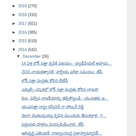
►
2019
(270)
►
2018
(310)
►
2017
(921)
►
2016
(385)
►
2015
(619)
▼
2014
(542)
▼
December
(26)
14 ఏళ్ల లోక్ సత్తా కృషికి విజయం - జ్యుడీషియల్ అపాయ...
2015 నాయకత్వానికి, పార్టీలకు పరీక్షా సమయం: జేపీ
లోక్ సత్తా మద్దతు కోరిన బీజేపీ
ఎమ్మెల్సీ ఎన్నికల్లో లోక్ సత్తా మద్దతు కోరిన భాజపా
కుల, విద్వేష రాజకీయాల్ని తిప్పికొట్టండి - యువతకు జ...
యువసత్తా రాష్ట్ర కన్వీనర్ గా సోల్కర్ రెడ్డి
వెలగా వెంకటప్పయ్య కృషిని ముందుకు తీసుకెళ్లాలి, గ్ర...
పెద్దలసభ పాత్రను పునస్సమీక్షించాలి: జేపీ
అభివృద్ధి ఎజెండాకి, రాజ్యాంగబద్ధ ప్రజాస్వామ్యానికీ...