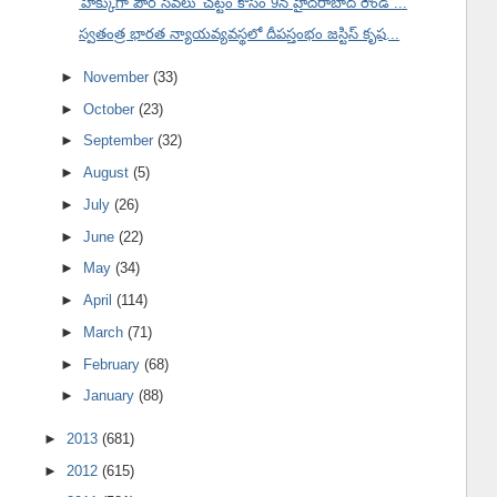
'హక్కుగా పౌర సేవలు' చట్టం కోసం 9న హైదరాబాద్ రౌండ్ ...
స్వతంత్ర భారత న్యాయవ్యవస్థలో దీపస్తంభం జస్టిస్ కృష...
►
November
(33)
►
October
(23)
►
September
(32)
►
August
(5)
►
July
(26)
►
June
(22)
►
May
(34)
►
April
(114)
►
March
(71)
►
February
(68)
►
January
(88)
►
2013
(681)
►
2012
(615)