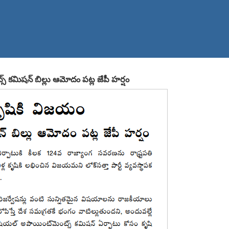
స్ కమిషన్ బిల్లు ఆమోదం పట్ల జేపీ హర్షం