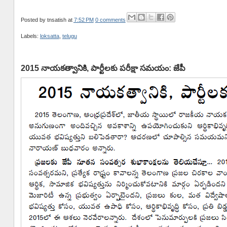
Posted by
tnsatish
at
7:52 PM
0 comments
Labels:
loksatta
,
telugu
2015 నాయకత్వానికి, పార్టీలకు పరీక్షా సమయం: జేపీ