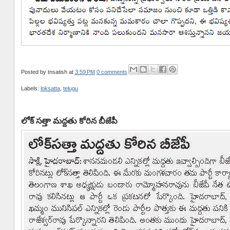
Posted by
tnsatish
at
3:59 PM
0 comments
Labels:
loksatta
,
telugu
లోక్ సత్తా మద్దతు కోరిన బీజేపీ