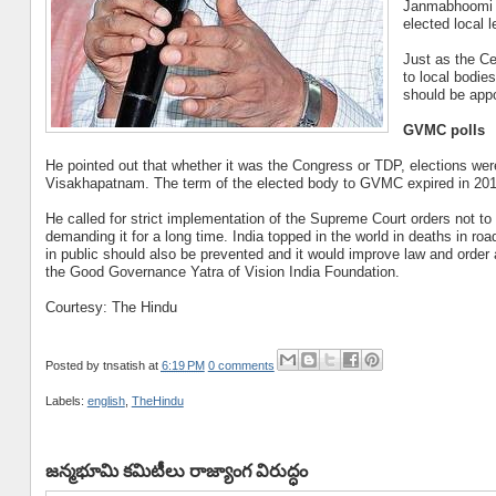
Janmabhoomi c
elected local l
Just as the Ce
to local bodies
should be appo
GVMC polls
He pointed out that whether it was the Congress or TDP, elections were
Visakhapatnam. The term of the elected body to GVMC expired in 201
He called for strict implementation of the Supreme Court orders not to
demanding it for a long time. India topped in the world in deaths in ro
in public should also be prevented and it would improve law and order
the Good Governance Yatra of Vision India Foundation.
Courtesy: The Hindu
Posted by
tnsatish
at
6:19 PM
0 comments
Labels:
english
,
TheHindu
జన్మభూమి కమిటీలు రాజ్యాంగ విరుద్ధం