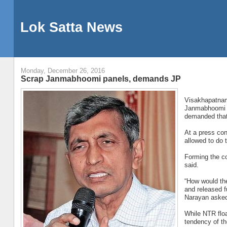
Lok Satta News
Monday, December 26, 2016
Scrap Janmabhoomi panels, demands JP
Visakhapatnam
Janmabhoomi c
demanded that
At a press con
allowed to do t
Forming the c
said.
“How would th
and released 
Narayan aske
While NTR float
tendency of th