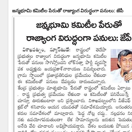
జన్మభూమి కమిటీల పేరుతో రాజ్యాంగ విరుద్ధంగా పనులు: జేపీ