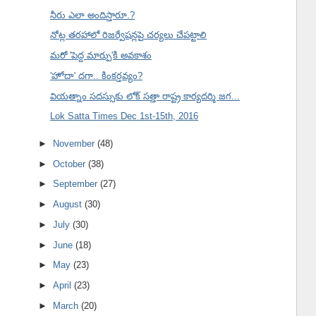
నీరు ఎలా అందిస్తారూ.?
నోట్ల తరహాలో రిజర్వేషన్లపై చర్యలు చేపట్టాలి
మరో 'పెద్ద మార్పు'కి అవకాశం
'హోదా' దగా.. కింకర్తవ్యం?
వియత్నాం సదస్సుకు లోక్ సత్తా రాష్ట్ర కార్యదర్శి జగ...
Lok Satta Times Dec 1st-15th, 2016
►
November
(48)
►
October
(38)
►
September
(27)
►
August
(30)
►
July
(30)
►
June
(18)
►
May
(23)
►
April
(23)
►
March
(20)