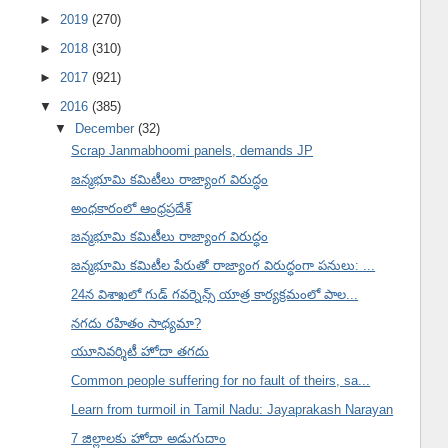
►
2019
(270)
►
2018
(310)
►
2017
(921)
▼
2016
(385)
▼
December
(32)
Scrap Janmabhoomi panels, demands JP
జన్మభూమి కమిటీలు రాజ్యాంగ విరుద్ధం
అంధకారంలో ఆంధ్రప్రదేశ్
జన్మభూమి కమిటీలు రాజ్యాంగ విరుద్ధం
జన్మభూమి కమిటీల పేరుతో రాజ్యాంగ విరుద్ధంగా పనులు: ...
24న విశాఖలో గుడ్ గవర్నెన్స్ యాత్ర కార్యక్రమంలో పాల...
నగదు రహితం సాధ్యమా?
యూనివర్శిటీ హోదా తగదు
Common people suffering for no fault of theirs, sa...
Learn from turmoil in Tamil Nadu: Jayaprakash Narayan
7 జిల్లాలకు హోదా అడుగుదాం