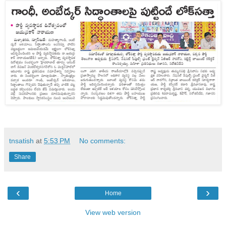
tnsatish
at
5:53 PM
No comments:
Share
‹
›
Home
View web version