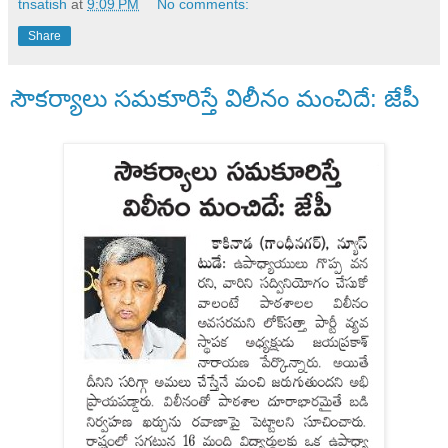
tnsatish
at
9:09 PM
No comments:
Share
సౌకర్యాలు సమకూరిస్తే విలీనం మంచిదే: జేపీ