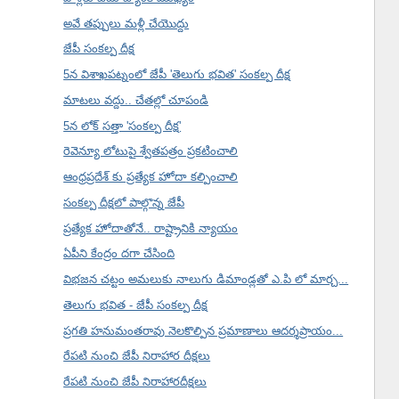
అవే తప్పులు మళ్లీ చేయొద్దు
జేపీ సంకల్ప దీక్ష
5న విశాఖపట్నంలో జేపీ 'తెలుగు భవిత' సంకల్ప దీక్ష
మాటలు వద్దు.. చేతల్లో చూపండి
5న లోక్ సత్తా 'సంకల్ప దీక్ష'
రెవెన్యూ లోటుపై శ్వేతపత్రం ప్రకటించాలి
ఆంధ్రప్రదేశ్ కు ప్రత్యేక హోదా కల్పించాలి
సంకల్ప దీక్షలో పాల్గొన్న జేపీ
ప్రత్యేక హోదాతోనే.. రాష్ట్రానికి న్యాయం
ఏపీని కేంద్రం దగా చేసింది
విభజన చట్టం అమలుకు నాలుగు డిమాండ్లతో ఎ.పి లో మార్చ...
తెలుగు భవిత - జేపీ సంకల్ప దీక్ష
ప్రగతి హనుమంతరావు నెలకొల్పిన ప్రమాణాలు ఆదర్శప్రాయం...
రేపటి నుంచి జేపీ నిరాహార దీక్షలు
రేపటి నుంచి జేపీ నిరాహారదీక్షలు