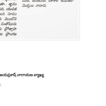
నేత జయప్రకాష్ నారాయణ వ్యాఖ్య
u