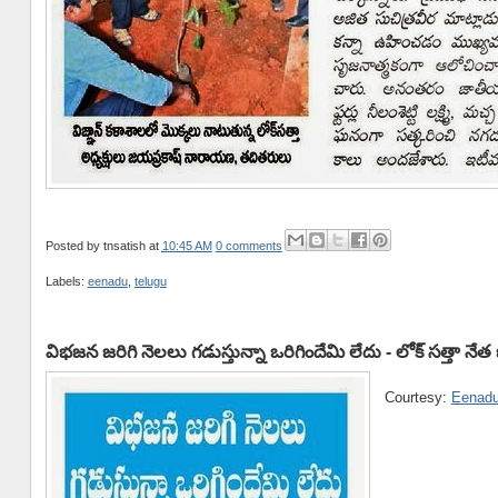
Posted by
tnsatish
at
10:45 AM
0 comments
Labels:
eenadu
,
telugu
విభజన జరిగి నెలలు గడుస్తున్నా ఒరిగిందేమి లేదు - లోక్ సత్తా 
Courtesy:
Eenad