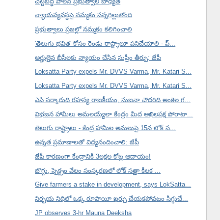
చట్టబద్ధ పాలన ప్రభుత్వాల బాధ్యత
న్యాయవ్యవస్థపై నమ్మకం సన్నగిల్లుతోంది
ప్రభుత్వాలు ప్రజల్లో నమ్మకం కలిగించాలి
'తెలుగు భవిత' కోసం రెండు రాష్ట్రాలూ పనిచేయాలి - ప్...
అర్హులైన బీసీలకు న్యాయం చేసిన సుప్రీం తీర్పు: జేపీ
Loksatta Party expels Mr. DVVS Varma, Mr. Katari S...
Loksatta Party expels Mr. DVVS Varma, Mr. Katari S...
ఎపి సర్కారుది రహస్య రాజకీయం, సుజనా చౌదరిది అంకెల గ...
విభజన హామీలు అమలయ్యేలా కేంద్రం మీద అఖిలపక్ష పోరాటా...
తెలుగు రాష్ట్రాలు - కేంద్ర హామీల అమలుపై 15న లోక్ స...
ఉన్నత ప్రమాణాలతో విద్యనందించాలి: జేపీ
జేపీ కారణంగా కేంద్రానికి 3లక్షల కోట్ల ఆదాయం!
బొగ్గు, స్పెక్ట్రం వేలం సంస్కరణలో లోక్ సత్తా కీలక ...
Give farmers a stake in development, says LokSatta...
నిర్భయ నిధిలో ఒక్క రూపాయీ ఖర్చు చేయకపోవటం సిగ్గుచే...
JP observes 3-hr Mauna Deeksha