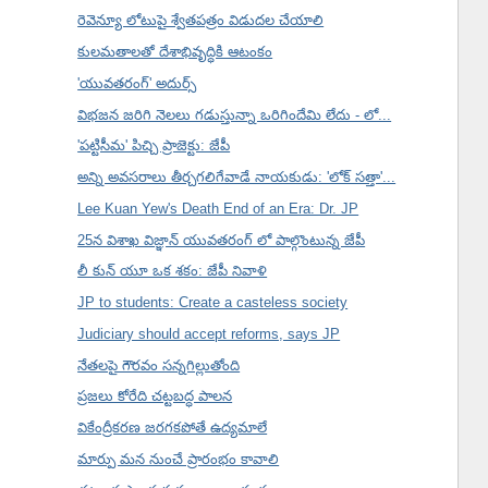
రెవెన్యూ లోటుపై శ్వేతపత్రం విడుదల చేయాలి
కులమతాలతో దేశాభివృద్ధికి ఆటంకం
'యువతరంగ్' అదుర్స్
విభజన జరిగి నెలలు గడుస్తున్నా ఒరిగిందేమి లేదు - లో...
'పట్టిసీమ' పిచ్చి ప్రాజెక్టు: జేపీ
అన్ని అవసరాలు తీర్చగలిగేవాడే నాయకుడు: 'లోక్ సత్తా'...
Lee Kuan Yew's Death End of an Era: Dr. JP
25న విశాఖ విజ్ఞాన్ యువతరంగ్ లో పాల్గొంటున్న జేపీ
లీ కున్ యూ ఒక శకం: జేపీ నివాళి
JP to students: Create a casteless society
Judiciary should accept reforms, says JP
నేతలపై గౌరవం సన్నగిల్లుతోంది
ప్రజలు కోరేది చట్టబద్ధ పాలన
వికేంద్రీకరణ జరగకపోతే ఉద్యమాలే
మార్పు మన నుంచే ప్రారంభం కావాలి