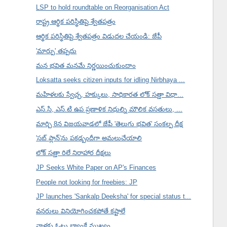
LSP to hold roundtable on Reorganisation Act
రాష్ట్ర ఆర్థిక పరిస్థితిపై శ్వేతపత్రం
ఆర్థిక పరిస్థితిపై శ్వేతపత్రం విడుదల చేయండి: జేపీ
'మార్పు' తప్పదు
మన భవిత మనమే నిర్ణయించుకుందాం
Loksatta seeks citizen inputs for idling Nirbhaya ...
మహిళలకు స్వేచ్ఛ, హక్కులు, సాధికారత లోక్ సత్తా విధా...
ఎస్.సి, ఎస్.టి ఉప ప్రణాళిక నిధుల్ని మౌలిక వసతులు, ...
మార్చి 8న విజయవాడలో జేపీ 'తెలుగు భవిత' సంకల్ప దీక్ష
'సబ్ ప్లాన్'ను పకడ్బందీగా అమలుచేయాలి
లోక్ సత్తా రిలే నిరాహార దీక్షలు
JP Seeks White Paper on AP's Finances
People not looking for freebies: JP
JP launches 'Sankalp Deeksha' for special status t...
వనరులు వినియోగించకపోతే కష్టాలే
వాళ్లకు ఓటు బ్యాంకే ముఖ్యం