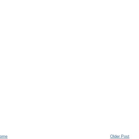
ome
Older Post