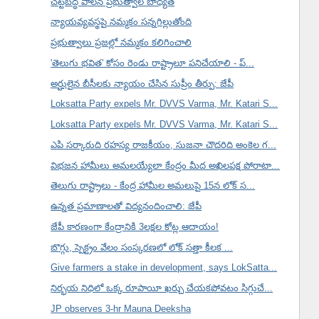
చట్టబద్ధ పాలన ప్రభుత్వాల బాధ్యత
న్యాయవ్యవస్థపై నమ్మకం సన్నగిల్లుతోంది
ప్రభుత్వాలు ప్రజల్లో నమ్మకం కలిగించాలి
'తెలుగు భవిత' కోసం రెండు రాష్ట్రాలూ పనిచేయాలి - ప్...
అర్హులైన బీసీలకు న్యాయం చేసిన సుప్రీం తీర్పు: జేపీ
Loksatta Party expels Mr. DVVS Varma, Mr. Katari S...
Loksatta Party expels Mr. DVVS Varma, Mr. Katari S...
ఎపి సర్కారుది రహస్య రాజకీయం, సుజనా చౌదరిది అంకెల గ...
విభజన హామీలు అమలయ్యేలా కేంద్రం మీద అఖిలపక్ష పోరాటా...
తెలుగు రాష్ట్రాలు - కేంద్ర హామీల అమలుపై 15న లోక్ స...
ఉన్నత ప్రమాణాలతో విద్యనందించాలి: జేపీ
జేపీ కారణంగా కేంద్రానికి 3లక్షల కోట్ల ఆదాయం!
బొగ్గు, స్పెక్ట్రం వేలం సంస్కరణలో లోక్ సత్తా కీలక ...
Give farmers a stake in development, says LokSatta...
నిర్భయ నిధిలో ఒక్క రూపాయీ ఖర్చు చేయకపోవటం సిగ్గుచే...
JP observes 3-hr Mauna Deeksha