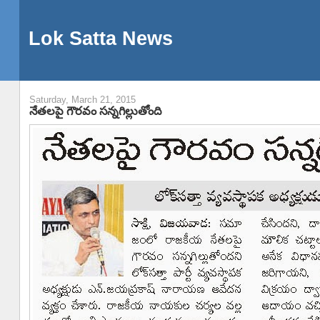
Lok Satta News
Saturday, March 21, 2015
నేతలపై గౌరవం సన్నగిల్లుతోంది