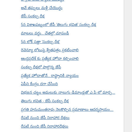
అవే తప్పులు మళ్లీ చేయొద్దు
జేపీ సంకల్ప దీక్ష
5న విశాఖపట్నంలో జేపీ 'తెలుగు భవిత' సంకల్ప దీక్ష
మాటలు వద్దు.. చేతల్లో చూపండి
5న లోక్ సత్తా 'సంకల్ప దీక్ష'
రెవెన్యూ లోటుపై శ్వేతపత్రం ప్రకటించాలి
ఆంధ్రప్రదేశ్ కు ప్రత్యేక హోదా కల్పించాలి
సంకల్ప దీక్షలో పాల్గొన్న జేపీ
ప్రత్యేక హోదాతోనే.. రాష్ట్రానికి న్యాయం
ఏపీని కేంద్రం దగా చేసింది
విభజన చట్టం అమలుకు నాలుగు డిమాండ్లతో ఎ.పి లో మార్చ...
తెలుగు భవిత - జేపీ సంకల్ప దీక్ష
ప్రగతి హనుమంతరావు నెలకొల్పిన ప్రమాణాలు ఆదర్శప్రాయం...
రేపటి నుంచి జేపీ నిరాహార దీక్షలు
రేపటి నుంచి జేపీ నిరాహారదీక్షలు