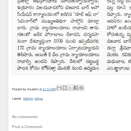
Posted by
tnsatish
at
11:12 AM
Labels:
Sakshi
,
telugu
No comments:
Post a Comment