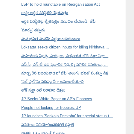
LSP to hold roundtable on Reorganisation Act
రాష్ట్ర ఆర్థిక పరిస్థితిపై శ్వేతపత్రం
ఆర్థిక పరిస్థితిపై శ్వేతపత్రం విడుదల చేయండి: జేపీ
'మార్పు' తప్పదు
మన భవిత మనమే నిర్ణయించుకుందాం
Loksatta seeks citizen inputs for idling Nirbhaya ...
మహిళలకు స్వేచ్ఛ, హక్కులు, సాధికారత లోక్ సత్తా విధా...
ఎస్.సి, ఎస్.టి ఉప ప్రణాళిక నిధుల్ని మౌలిక వసతులు, ...
మార్చి 8న విజయవాడలో జేపీ 'తెలుగు భవిత' సంకల్ప దీక్ష
'సబ్ ప్లాన్'ను పకడ్బందీగా అమలుచేయాలి
లోక్ సత్తా రిలే నిరాహార దీక్షలు
JP Seeks White Paper on AP's Finances
People not looking for freebies: JP
JP launches 'Sankalp Deeksha' for special status t...
వనరులు వినియోగించకపోతే కష్టాలే
వాళ్లకు ఓటు బ్యాంకే ముఖ్యం