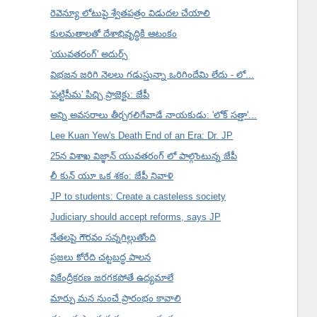
రెవెన్యూ లోటుపై శ్వేతపత్రం విడుదల చేయాలి
కులమతాలతో దేశాభివృద్ధికి ఆటంకం
'యువతరంగ్' అదుర్స్
విభజన జరిగి నెలలు గడుస్తున్నా ఒరిగిందేమి లేదు - లో...
'పట్టిసీమ' పిచ్చి ప్రాజెక్టు: జేపీ
అన్ని అవసరాలు తీర్చగలిగేవాడే నాయకుడు: 'లోక్ సత్తా'...
Lee Kuan Yew's Death End of an Era: Dr. JP
25న విశాఖ విజ్ఞాన్ యువతరంగ్ లో పాల్గొంటున్న జేపీ
లీ కున్ యూ ఒక శకం: జేపీ నివాళి
JP to students: Create a casteless society
Judiciary should accept reforms, says JP
నేతలపై గౌరవం సన్నగిల్లుతోంది
ప్రజలు కోరేది చట్టబద్ధ పాలన
వికేంద్రీకరణ జరగకపోతే ఉద్యమాలే
మార్పు మన నుంచే ప్రారంభం కావాలి