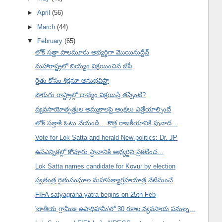
►
April
(56)
►
March
(44)
▼
February
(65)
లోక్ సత్తా పాలమూరు అభ్యర్థిగా మొయినుద్దీన్
మహారాష్ట్రలో బియ్యం విక్రయించిన జేపీ
రైతు కోసం శిక్షనూ అనుభవిస్తా
పొరుగు రాష్ట్రాల్లో ధాన్యం విక్రయిస్తే తప్పేంటి?
వ్యవసాయోత్పత్తుల అమ్మకాలపై ఆంక్షలు ఎత్తేయాల్సిందే
లోక్ సత్తాకి ఓటు వేయండి... కొత్త రాజకీయానికి పునాద...
Vote for Lok Satta and herald New politics: Dr. JP
ఉపఎన్నికల్లో కోవూరు స్థానానికి అభ్యర్థిని ప్రకటించ...
Lok Satta names candidate for Kovur by election
స్వతంత్ర రైతుసంఘాల మహాసత్యాగ్రహయాత్ర నేటినుంచే
FIFA satyagraha yatra begins on 25th Feb
'జాతీయ గ్రామీణ ఉపాధిహామీ'లో 30 రకాల వ్యవసాయ పనుల్న...