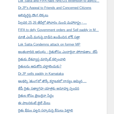
Lok Satta and FIFA hails NREGS extension to agricu...
Dr.JP's Appeal to Friends and Concerned Citizens
అభివృద్ధిపై దొంగ లెక్కలు
ఫిబ్రవరి 25,26 తేదీల్లో పోచారం నుంచి మహారాష్ట్ర - ...
FIFA to defy Government orders and Sell paddy in M...
మాజీ ఎంపీ మధుపై దాడిని ఖండించిన లోక్ సత్తా
Lok Satta Condemns attack on former MP
అంతంకాదిది ఆరంభం - రైతుకోసం ఎందాకైనా పోరాడతాం: జేపీ
రైతుకు దేశవ్యాప్త మార్కెట్ కల్పించాలి
రైతులను ఆదుకోని చట్టాలెందుకు?
Dr.JP sells paddy in Karnataka
ఆంక్షల్ని 'తుంగ'లో తొక్కి కర్ణాటకలో ధాన్యం అమ్మిన ...
జేపీ రైతు సత్యాగ్రహ యాత్రకు అనూహ్య స్పందన
రైతుల కోసం జైలుకైనా సిద్ధం
ఈ పాలనకంటే జైలే మేలు
రైతు క్షేమం పట్టని సర్కారుపై కేసులు పెట్టాలి