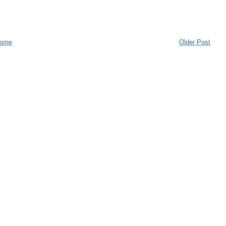
ome
Older Post