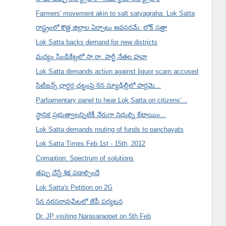
Farmers' movement akin to salt satyagraha: Lok Satta
రాష్ట్రంలో కొత్త జిల్లాల ఏర్పాటు అవసరమే: లోక్ సత్తా
Lok Satta backs demand for new districts
మద్యం సిండికేట్లలో సా.రా. పార్టీ నేతల హవా
Lok Satta demands action against liquor scam accused
సిటిజన్స్ ఛార్టర్ల చట్టంపై 8న న్యూఢిల్లీలో పార్లమె...
Parliamentary panel to hear Lok Satta on citizens'...
స్థానిక ప్రభుత్వాలన్నిటికీ నేరుగా నిధుల్ని కేటాయిం...
Lok Satta demands routing of funds to panchayats
Lok Satta Times Feb 1st - 15th, 2012
Corruption: Spectrum of solutions
తప్పు చేస్తే శిక్ష పడాల్సిందే
Lok Satta's Petition on 2G
5న నరసరావుపేటలో జేపీ పర్యటన
Dr. JP visiting Narasaraopet on 5th Feb