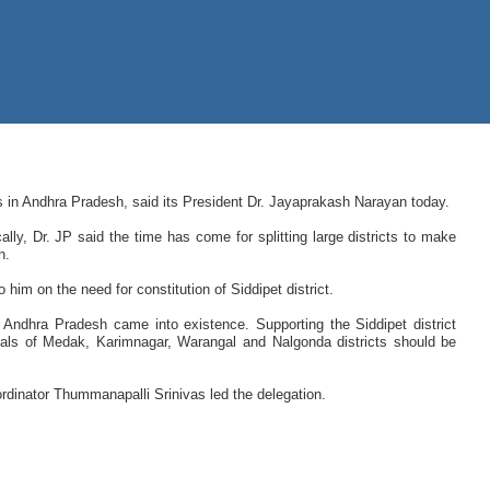
s in Andhra Pradesh, said its President Dr. Jayaprakash Narayan today.
lly, Dr. JP said the time has come for splitting large districts to make
n.
him on the need for constitution of Siddipet district.
r Andhra Pradesh came into existence. Supporting the Siddipet district
ls of Medak, Karimnagar, Warangal and Nalgonda districts should be
inator Thummanapalli Srinivas led the delegation.