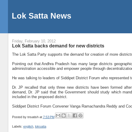
Lok Satta News
Friday, February 10, 2012
Lok Satta backs demand for new districts
The Lok Satta Party supports the demand for creation of more district
Pointing out that Andhra Pradesh has many large districts geographica
administration accessible and empower people through decentralizatio
He was talking to leaders of Siddipet District Forum who represented to 
Dr. JP recalled that only three new districts have been formed afte
demand, Dr. JP said that the Government should study which manda
included in the proposed district.
Siddipet District Forum Convener Vanga Ramachandra Reddy and Coord
Posted by
tnsatish
at
7:53 PM
Labels:
english
,
loksatta