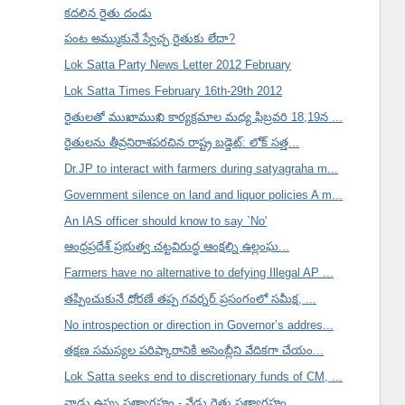
కదలిన రైతు దండు
పంట అమ్ముకునే స్వేచ్ఛ రైతుకు లేదా?
Lok Satta Party News Letter 2012 February
Lok Satta Times February 16th-29th 2012
రైతులతో ముఖాముఖి కార్యక్రమాల మధ్య ఫిబ్రవరి 18,19న ...
రైతులను తీవ్రనిరాశపరచిన రాష్ట్ర బడ్జెట్: లోక్ సత్త...
Dr.JP to interact with farmers during satyagraha m...
Government silence on land and liquor policies A m...
An IAS officer should know to say `No'
ఆంధ్రప్రదేశ్ ప్రభుత్వ చట్టవిరుద్ధ ఆంక్షల్ని ఉల్లంఘ...
Farmers have no alternative to defying Illegal AP ...
తప్పించుకునే ధోరణే తప్ప గవర్నర్ ప్రసంగంలో సమీక్ష, ...
No introspection or direction in Governor’s addres...
తక్షణ సమస్యల పరిష్కారానికి అసెంబ్లీని వేదికగా చేయం...
Lok Satta seeks end to discretionary funds of CM, ...
నాడు ఉప్పు సత్యాగ్రహం - నేడు రైతు సత్యాగ్రహం