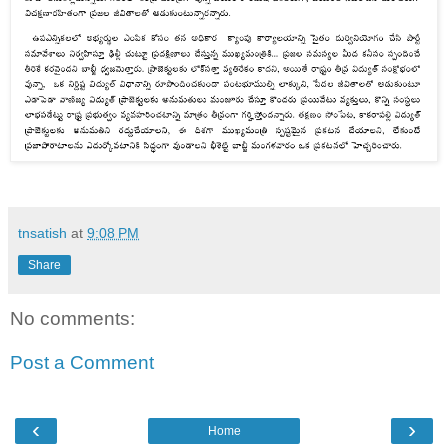
tnsatish
at
9:08 PM
Share
No comments:
Post a Comment
‹
›
Home