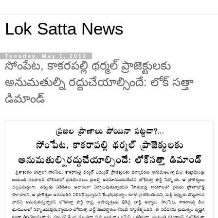
Lok Satta News
Tuesday, May 1, 2012
సోంపేట, కాకరపల్లి థర్మల్ ప్రాజెక్టులకు
అనుమతుల్ని రద్దుచేయాల్సిందే: లోక్ సత్తా
డిమాండ్