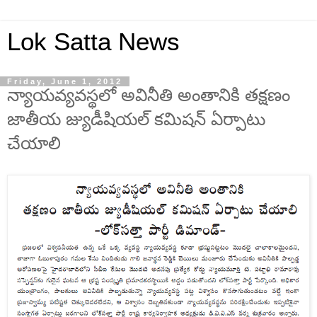
Lok Satta News
Friday, June 1, 2012
న్యాయవ్యవస్థలో అవినీతి అంతానికి తక్షణం
జాతీయ జ్యుడీషియల్ కమిషన్ ఏర్పాటు
చేయాలి