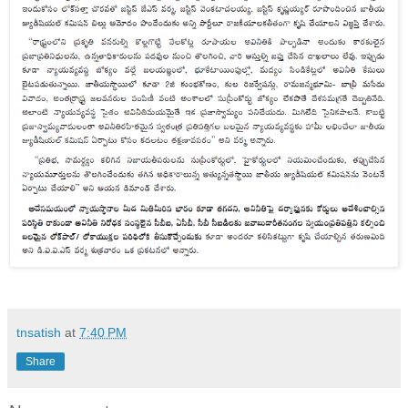
tnsatish
at
7:40 PM
Share