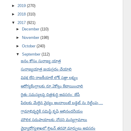
►
2019
(270)
►
2018
(310)
▼
2017
(921)
►
December
(110)
►
November
(198)
►
October
(240)
▼
September
(112)
జనం కోసం సురాజ్య యాత్ర
సురాజ్యయాత్ర జయప్రదం చేయాలి
వివక్ష లేని రాజకీయాలే లోక్ సత్తా లక్ష్యం
ఆరోగ్యకేంద్రాలకు రూ.2కోట్లు కేటాయించాలి
రైతు సమస్యలపై చిత్తశుద్ధి అవసరం: జేపీ
పేదలకు మేలైన వైద్యం అందాలంటే బడ్జెట్ ను రెట్టింపు ...
గ్రామాభివృద్ధికి సమిష్టి కృషి అభినందనీయం
మౌలిక సదుపాయాలకు నోచని మన్యగ్రామాలు
వైద్యారోగ్యశాఖలో బ్రిటన్ తరహా మార్పులు అవసరం