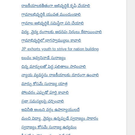
రాజకీయాలకతీతంగా అభివృద్ధికి కృషి చేయాలి
గ్రామాలభివృద్ధికి యువత ముందుండాలి
గ్రామాల అభివృద్ధికి సమిష్టిగా పని చేయాలి
విద్య, వైద్య రంగాలకు అదనపు నిధులు కేటాయించాలి
గ్రామాభివృద్ధిలో భాగస్వామ్యులు కావాలి
JP exhorts youth to strive for nation building
లంచం ఇవ్వనినాడే సురాజ్యం
చిన్న మార్పులతో పెద్ద ఫలితాలు సాధించాలి
న్యాయ వ్యవస్థను రాజకీయాలకు దూరంగా ఉంచాలి
మార్పు కోసమే సురాజ్య యాత్ర
పోలవరం ఎప్పుడో పూర్తి కావాలి
ప్రజా సమస్యలపై చర్చించాలి
అవినీతి అంటని వర్గం ఉపాధ్యాయులదే
మంచి విద్యా, వైద్యం ఉన్నప్పుడే స్వరాజ్యం సాకారం
స్వరాజ్యం కోసమే సురాజ్య ఉద్యమం