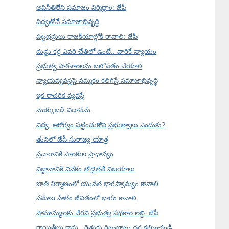
అవినీతిలేని సమాజం నిర్మిద్దాం: జేపీ
విద్యతోనే సమాజాభివృద్ధి
పట్టభద్రులు రాజకీయాల్లోకి రావాలి: జేపీ
దుడ్డు కర్ర ఎవరి చేతిలో ఉంటే.. వారికే న్యాయం
ప్రభుత్వ పాఠశాలలను బలోపేతం చేయాలి
న్యాయవ్యవస్థపై నమ్మకం కలిగిస్తే సమాజాభివృద్ధి
ఇక రాచరిక వ్యవస్థే
మొక్కుబడి విధానమే
విద్య, ఆరోగ్యం పట్టించుకోని ప్రభుత్వాలు ఎందుకు?
తునిలో జేపీ సురాజ్య యాత్ర
ప్రచారానికే పాలకుల ప్రాధాన్యం
విజ్ఞానానికి వివేకం తోడైతేనే విజయాలు
జాతి నిర్మాణంలో యువత భాగస్వామ్యం కావాలి
సమాజ హితం జీవితంలో భాగం కావాలి
సామాన్యులకు చేరని ప్రభుత్వ పథకాల లబ్ధి: జేపీ
రాయితీలు కాదు.. రైతుకు గిట్టుబాటు ధర కల్పించండి