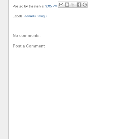
Posted by
tnsatish
at
9:05 PM
Labels:
eenadu
,
telugu
No comments:
Post a Comment