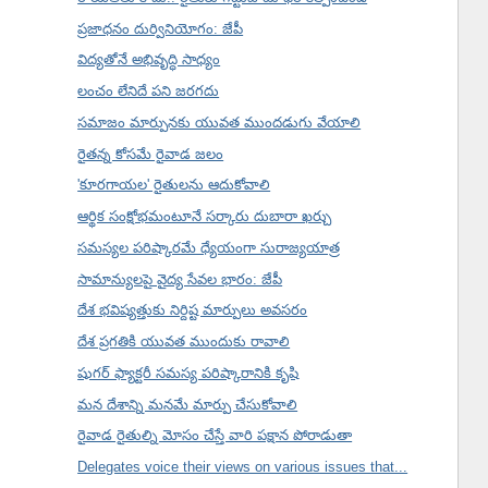
ప్రజాధనం దుర్వినియోగం: జేపీ
విద్యతోనే అభివృద్ధి సాధ్యం
లంచం లేనిదే పని జరగదు
సమాజం మార్పునకు యువత ముందడుగు వేయాలి
రైతన్న కోసమే రైవాడ జలం
'కూరగాయల' రైతులను ఆదుకోవాలి
ఆర్థిక సంక్షోభమంటూనే సర్కారు దుబారా ఖర్చు
సమస్యల పరిష్కారమే ధ్యేయంగా సురాజ్యయాత్ర
సామాన్యులపై వైద్య సేవల భారం: జేపీ
దేశ భవిష్యత్తుకు నిర్దిష్ట మార్పులు అవసరం
దేశ ప్రగతికి యువత ముందుకు రావాలి
షుగర్ ఫ్యాక్టరీ సమస్య పరిష్కారానికి కృషి
మన దేశాన్ని మనమే మార్పు చేసుకోవాలి
రైవాడ రైతుల్ని మోసం చేస్తే వారి పక్షాన పోరాడుతా
Delegates voice their views on various issues that...