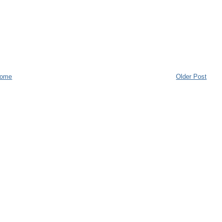
ome
Older Post