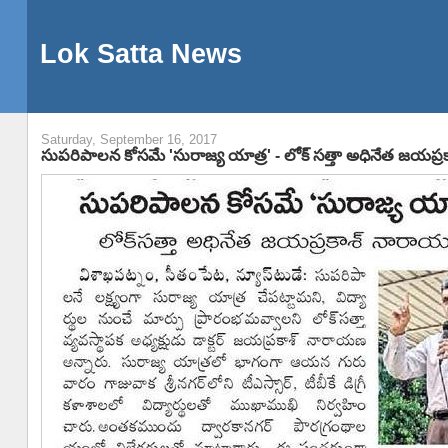
Lok Satta News
Saturday, September 16, 2017
సుపరిపాలన కోసమే 'సురాజ్య యాత్ర' - లోక్ సత్తా అధినేత జయప