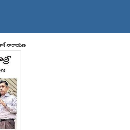
్రకాశ్ నారాయణ