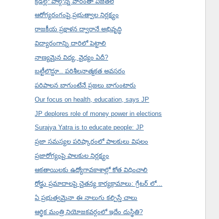
క్రీడల్లో పాల్గొన్న వారంతా విజేతలే
ఆరోగ్యరంగంపై ప్రభుత్వాల నిర్లక్ష్యం
రాజకీయ ప్రక్షాళన ద్వారానే అభివృద్ధి
విద్యారంగాన్ని దారిలో పెట్టాలి
నాణ్యమైన విద్య, వైద్యం ఏదీ?
బట్టీలొద్దూ.. పరిశీలనాత్మకత అవసరం
పరిపాలన బాగుంటేనే ప్రజలు బాగుంటారు
Our focus on health, education, says JP
JP deplores role of money power in elections
Surajya Yatra is to educate people: JP
ప్రజా సమస్యల పరిష్కారంలో పాలకులు విఫలం
ప్రజారోగ్యంపై పాలకుల నిర్లక్ష్యం
ఆకతాయిలకు ఉద్యోగావకాశాల్లో కోత విధించాలి
రోడ్డు ప్రమాదాలపై చైతన్య కార్యక్రామాలు: గ్రేటర్ లో...
ఏ ప్రభుత్వమైనా ఈ నాలుగు కల్పిస్తే చాలు
ఆర్థిక మంత్రి నియోజకవర్గంలో ఇదేం దుస్థితి?