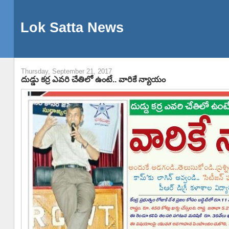
Lok Satta News
Thursday, September 21, 2017
దుడ్డు కర్ర ఎవరి చేతిలో ఉంటే.. వారికే న్యాయం