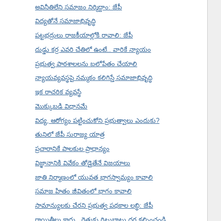
అవినీతిలేని సమాజం నిర్మిద్దాం: జేపీ
విద్యతోనే సమాజాభివృద్ధి
పట్టభద్రులు రాజకీయాల్లోకి రావాలి: జేపీ
దుడ్డు కర్ర ఎవరి చేతిలో ఉంటే.. వారికే న్యాయం
ప్రభుత్వ పాఠశాలలను బలోపేతం చేయాలి
న్యాయవ్యవస్థపై నమ్మకం కలిగిస్తే సమాజాభివృద్ధి
ఇక రాచరిక వ్యవస్థే
మొక్కుబడి విధానమే
విద్య, ఆరోగ్యం పట్టించుకోని ప్రభుత్వాలు ఎందుకు?
తునిలో జేపీ సురాజ్య యాత్ర
ప్రచారానికే పాలకుల ప్రాధాన్యం
విజ్ఞానానికి వివేకం తోడైతేనే విజయాలు
జాతి నిర్మాణంలో యువత భాగస్వామ్యం కావాలి
సమాజ హితం జీవితంలో భాగం కావాలి
సామాన్యులకు చేరని ప్రభుత్వ పథకాల లబ్ధి: జేపీ
రాయితీలు కాదు.. రైతుకు గిట్టుబాటు ధర కల్పించండి