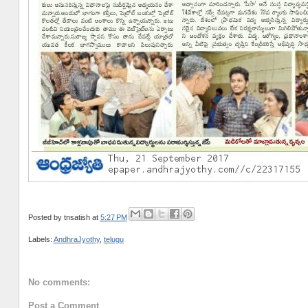
Posted by
tnsatish
at
5:27 PM
Labels:
AndhraJyothy
,
telugu
No comments:
Post a Comment