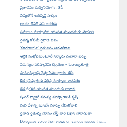
ప్రజాధనం దుర్వినియోగం: జేపీ
విద్యతోనే అభివృద్ధి సాధ్యం
లంచం లేనిదే పని జరగదు
సమాజం మార్పునకు యువత ముందడుగు వేయాలి
రైతన్న కోసమే రైవాడ జలం
'కూరగాయల' రైతులను ఆదుకోవాలి
ఆర్థిక సంక్షోభమంటూనే సర్కారు దుబారా ఖర్చు
సమస్యల పరిష్కారమే ధ్యేయంగా సురాజ్యయాత్ర
సామాన్యులపై వైద్య సేవల భారం: జేపీ
దేశ భవిష్యత్తుకు నిర్దిష్ట మార్పులు అవసరం
దేశ ప్రగతికి యువత ముందుకు రావాలి
షుగర్ ఫ్యాక్టరీ సమస్య పరిష్కారానికి కృషి
మన దేశాన్ని మనమే మార్పు చేసుకోవాలి
రైవాడ రైతుల్ని మోసం చేస్తే వారి పక్షాన పోరాడుతా
Delegates voice their views on various issues that...