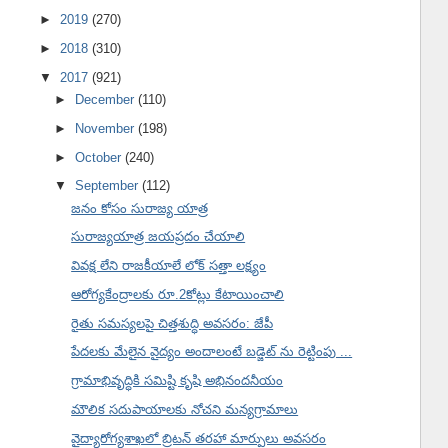
►
2019
(270)
►
2018
(310)
▼
2017
(921)
►
December
(110)
►
November
(198)
►
October
(240)
▼
September
(112)
జనం కోసం సురాజ్య యాత్ర
సురాజ్యయాత్ర జయప్రదం చేయాలి
వివక్ష లేని రాజకీయాలే లోక్ సత్తా లక్ష్యం
ఆరోగ్యకేంద్రాలకు రూ.2కోట్లు కేటాయించాలి
రైతు సమస్యలపై చిత్తశుద్ధి అవసరం: జేపీ
పేదలకు మేలైన వైద్యం అందాలంటే బడ్జెట్ ను రెట్టింపు ...
గ్రామాభివృద్ధికి సమిష్టి కృషి అభినందనీయం
మౌలిక సదుపాయాలకు నోచని మన్యగ్రామాలు
వైద్యారోగ్యశాఖలో బ్రిటన్ తరహా మార్పులు అవసరం