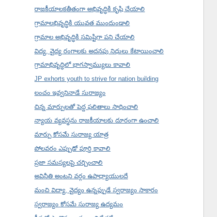
రాజకీయాలకతీతంగా అభివృద్ధికి కృషి చేయాలి
గ్రామాలభివృద్ధికి యువత ముందుండాలి
గ్రామాల అభివృద్ధికి సమిష్టిగా పని చేయాలి
విద్య, వైద్య రంగాలకు అదనపు నిధులు కేటాయించాలి
గ్రామాభివృద్ధిలో భాగస్వామ్యులు కావాలి
JP exhorts youth to strive for nation building
లంచం ఇవ్వనినాడే సురాజ్యం
చిన్న మార్పులతో పెద్ద ఫలితాలు సాధించాలి
న్యాయ వ్యవస్థను రాజకీయాలకు దూరంగా ఉంచాలి
మార్పు కోసమే సురాజ్య యాత్ర
పోలవరం ఎప్పుడో పూర్తి కావాలి
ప్రజా సమస్యలపై చర్చించాలి
అవినీతి అంటని వర్గం ఉపాధ్యాయులదే
మంచి విద్యా, వైద్యం ఉన్నప్పుడే స్వరాజ్యం సాకారం
స్వరాజ్యం కోసమే సురాజ్య ఉద్యమం