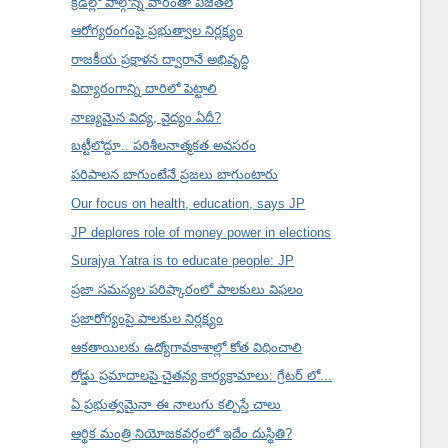
క్రీడల్లో పాల్గొన్న వారంతా విజేతలే
ఆరోగ్యరంగంపై ప్రభుత్వాల నిర్లక్ష్యం
రాజకీయ ప్రక్షాళన ద్వారానే అభివృద్ధి
విద్యారంగాన్ని దారిలో పెట్టాలి
నాణ్యమైన విద్య, వైద్యం ఏదీ?
బట్టీలొద్దూ.. పరిశీలనాత్మకత అవసరం
పరిపాలన బాగుంటేనే ప్రజలు బాగుంటారు
Our focus on health, education, says JP
JP deplores role of money power in elections
Surajya Yatra is to educate people: JP
ప్రజా సమస్యల పరిష్కారంలో పాలకులు విఫలం
ప్రజారోగ్యంపై పాలకుల నిర్లక్ష్యం
ఆకతాయిలకు ఉద్యోగావకాశాల్లో కోత విధించాలి
రోడ్డు ప్రమాదాలపై చైతన్య కార్యక్రామాలు: గ్రేటర్ లో...
ఏ ప్రభుత్వమైనా ఈ నాలుగు కల్పిస్తే చాలు
ఆర్థిక మంత్రి నియోజకవర్గంలో ఇదేం దుస్థితి?