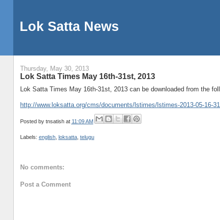
Lok Satta News
Thursday, May 30, 2013
Lok Satta Times May 16th-31st, 2013
Lok Satta Times May 16th-31st, 2013 can be downloaded from the foll
http://www.loksatta.org/cms/documents/lstimes/lstimes-2013-05-16-31
Posted by
tnsatish
at
11:09 AM
Labels:
english
,
loksatta
,
telugu
No comments:
Post a Comment