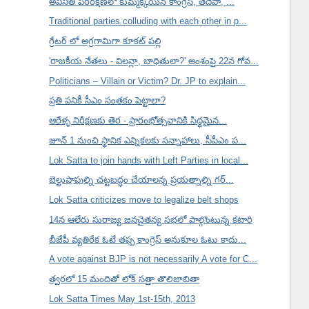
అవినీతి పరిరక్షణలో కుమ్మక్కయిన కాంగ్రెస్, తెదేపా, ...
Traditional parties colluding with each other in p...
గ్రేటర్ లో అగ్రగామిగా కూకట్ పల్లి
'రాజకీయ నేతలు - విలన్లా, బాధితులా?' అంశంపై 22న గోవ...
Politicians – Villain or Victim? Dr. JP to explain...
ప్రతి పనికీ సీఎం సంతకం పెట్టాలా?
ఆరేళ్ళ నిరీక్షణకు తెర - ప్రారంభోత్సవానికి సిద్ధమైన...
జూన్ 1 నుంచి స్థానిక ఎన్నికలకు సన్నాహాలు, సీపీఎం ప...
Lok Satta to join hands with Left Parties in local...
బెల్టుషాపుల్ని చట్టబద్ధం చేయాలన్న ప్రయత్నాల్ని గర్...
Lok Satta criticizes move to legalize belt shops
14న ఆలేరు సురాజ్య జనచైతన్య సభలో పాల్గొంటున్న కటారి
బీజేపీ వ్యతిరేక ఓటే తప్ప కాంగ్రెస్ అనుకూల ఓటు కాదు...
A vote against BJP is not necessarily A vote for C...
త్వరలో 15 మందితో లోక్ సత్తా తొలిజాబితా
Lok Satta Times May 1st-15th, 2013