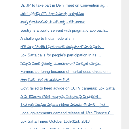
Dr. JP to take part in Delhi meet on Convention ag...
నగర భద్రతపై లోక్ సత్తా వినూత్న కార్యక్రమం
విశిష్ట ప్రజాసేవకుడు సి.ఎస్ శాస్త్రి - జేపీ నివాళి
Sastry is a public servant with pragmatic approach...
A challenge to Indian federalism
లోక్ సత్తా 'సురక్షిత హైదరాబాద్' ఉద్యమంలో మీరు సైతం...
Lok Satta calls for people’s participation in its ...
సెస్సుని మింగి రైతుల్ని ముంచుతారా? మార్కెట్ యార్డు...
Farmers suffering because of market cess diversion...
లెక్కామీదే.. లెక్కలేనితనమూ మీదే
Govt failed to heed advice on CCTV cameras: Lok Satta
సి.సి. కెమేరాల కొరత, అధ్వాన్న నిర్వహణపై హెచ్చరికల్...
13వ ఆర్థికసంఘం నిధులు తక్షణం విడుదల చేయాలి - స్థాన...
Local governments demand release of 13th Finance C...
Lok Satta Times October 16th-31st, 2013