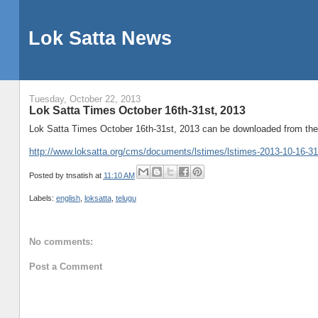
Lok Satta News
Tuesday, October 22, 2013
Lok Satta Times October 16th-31st, 2013
Lok Satta Times October 16th-31st, 2013 can be downloaded from the f
http://www.loksatta.org/cms/documents/lstimes/lstimes-2013-10-16-31
Posted by
tnsatish
at
11:10 AM
Labels:
english
,
loksatta
,
telugu
No comments:
Post a Comment