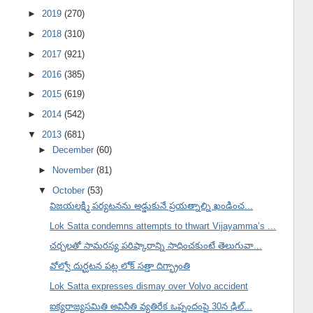
►
2019
(270)
►
2018
(310)
►
2017
(921)
►
2016
(385)
►
2015
(619)
►
2014
(542)
▼
2013
(681)
►
December
(60)
►
November
(81)
▼
October
(53)
విజయలక్ష్మి పర్యటనను అడ్డుకునే ప్రయత్నాల్ని ఖండించ...
Lok Satta condemns attempts to thwart Vijayamma’s ...
చర్చలతో సామరస్య పరిష్కారాన్ని సాధించకుంటే తెలుగువా...
వోల్వో దుర్ఘటన పట్ల లోక్ సత్తా దిగ్భ్రాంతి
Lok Satta expresses dismay over Volvo accident
ఐక్యరాజ్యసమితి అవినీతి వ్యతిరేక ఒప్పందంపై 30న ఢిల్...