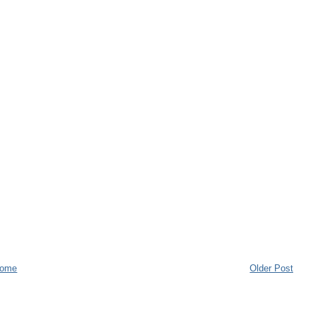
ome
Older Post