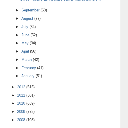
►
September
(50)
►
August
(77)
►
July
(84)
►
June
(52)
►
May
(34)
►
April
(56)
►
March
(42)
►
February
(41)
►
January
(51)
►
2012
(615)
►
2011
(581)
►
2010
(659)
►
2009
(773)
►
2008
(108)