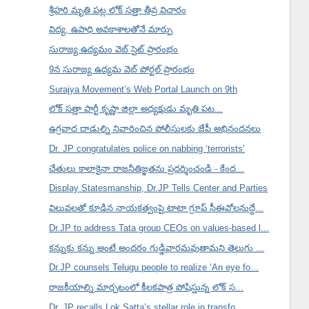
శ్రీహరి మృతి పట్ల లోక్ సత్తా తీవ్ర విచారం
విద్య, ఉపాధి అవకాశాలతోనే మార్పు
సురాజ్య ఉద్యమం వెబ్ సైట్ ప్రారంభం
9న సురాజ్య ఉద్యమ వెబ్ పోర్టల్ ప్రారంభం
Surajya Movement’s Web Portal Launch on 9th
లోక్ సత్తా పార్టీ కృష్ణా జిల్లా అధ్యక్షుడు మృతి పట...
ఉగ్రవాద దాడుల్ని నివారించిన పోలీసులకు జేపీ అభినందనలు
Dr. JP congratulates police on nabbing ‘terrorists’
చేతులు కాలాకైనా రాజనీతిజ్ఞతను ప్రదర్శించండి - కేంద...
Display Statesmanship, Dr.JP Tells Center and Parties
విలువలతో కూడిన నాయకత్వంపై టాటా గ్రూప్ సీఈవోలనుద్దే...
Dr.JP to address Tata group CEOs on values-based l...
కన్నుకు కన్ను అంటే అందరం గుడ్డివారమవుతామని తెలుగు ...
Dr.JP counsels Telugu people to realize ‘An eye fo...
రాజకీయాల్ని మార్చటంలో కీలకపాత్ర పోషిస్తున్న లోక్ స...
Dr. JP recalls Lok Satta’s stellar role in transfo...