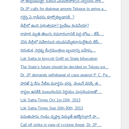
నా అన్నదమ్ముల్లో ఒకరినే ఎంచుకోవాల్సిన నిర్బంధం నాక...
Dr.JP calls for dialogue among Telugus to arrive a...
గద్దెపై ఏ గాడిదను కూర్చోబెట్టడానికి..?
ఢిల్లీలో ఉంది ప్రభుత్వమా? ప్రైవేటు కంపెనీయా?
రావూరి మృతి తెలుగు రచనారంగానికి పెద్ద లోటు - జేపీ ...
20న ఢిల్లీలో వివేకానంద యువసమ్మేళనానుద్దేశించి జేపీ...
నిరంకుశ, నిర్లక్ష్య కేంద్రమంత్రుల బృందాన్ని బహిష్క...
Lok Satta to boycott GoM on State bifurcation
The State’s future should be decided on Telugu soi...
Dr. JP demands withdrawal of case against P. C. Pa...
పారఖ్ పై కేసు సీబీఐ మూర్ఖపు చర్య, వెంటనే వెనక్కి త...
రాష్ట్రం ఉనికికి సంబంధించిన నిర్ణయం సంప్రదింపులతో ...
Lok Satta Times Oct 1st-15th, 2013
Lok Satta Times Sep 16th-30th, 2013
పెనుతుపాను గండం దృష్ట్యా విద్యుత్ ఉద్యోగుల్లాగే పా...
Call off strike in view of cyclone threat, Dr. JP ...