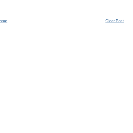
ome
Older Post