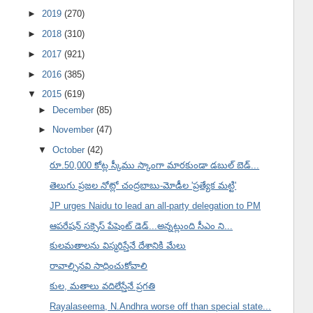
►
2019
(270)
►
2018
(310)
►
2017
(921)
►
2016
(385)
▼
2015
(619)
►
December
(85)
►
November
(47)
▼
October
(42)
రూ.50,000 కోట్ల స్కీము స్కాంగా మారకుండా డబుల్ బెడ్...
తెలుగు ప్రజల నోట్లో చంద్రబాబు-మోడీల 'ప్రత్యేక మట్టి'
JP urges Naidu to lead an all-party delegation to PM
ఆపరేషన్ సక్సెస్ పేషెంట్ డెడ్...అన్నట్లుంది సీఎం ని...
కులమతాలను విస్మరిస్తేనే దేశానికి మేలు
రావాల్సినవి సాధించుకోవాలి
కుల, మతాలు వదిలేస్తేనే ప్రగతి
Rayalaseema, N.Andhra worse off than special state...