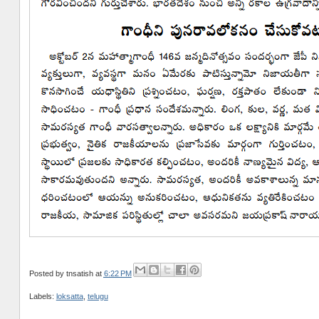
Posted by
tnsatish
at
6:22 PM
Labels:
loksatta
,
telugu