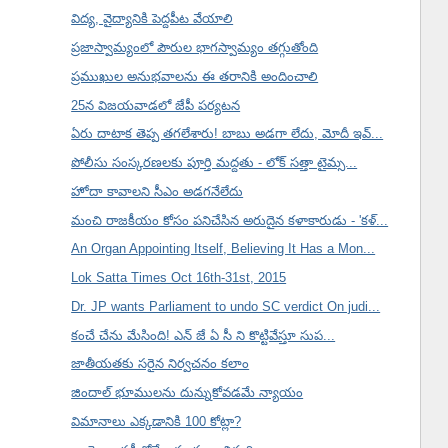
విద్య, వైద్యానికి పెద్దపీట వేయాలి
ప్రజాస్వామ్యంలో పౌరుల భాగస్వామ్యం తగ్గుతోంది
ప్రముఖుల అనుభవాలను ఈ తరానికి అందించాలి
25న విజయవాడలో జేపీ పర్యటన
ఏరు దాటాక తెప్ప తగలేశారు! బాబు అడగా లేదు, మోదీ ఇవ్...
పోలీసు సంస్కరణలకు పూర్తి మద్దతు - లోక్ సత్తా టైమ్స...
హోదా కావాలని సీఎం అడగనేలేదు
మంచి రాజకీయం కోసం పనిచేసిన అరుదైన కళాకారుడు - 'కళ్...
An Organ Appointing Itself, Believing It Has a Mon...
Lok Satta Times Oct 16th-31st, 2015
Dr. JP wants Parliament to undo SC verdict On judi...
కంచే చేను మేసింది! ఎన్ జే ఏ సీ ని కొట్టివేస్తూ సుప...
జాతీయతకు సరైన నిర్వచనం కలాం
జిందాల్ భూములను దున్నుకోవడమే న్యాయం
విమానాలు ఎక్కడానికి 100 కోట్లా?