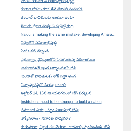
అంకెల గారడీలోనే అక్షరాస్యతాభివృద్ధి
కులాల గోడలు కూలితేనే దేశానికి మనుగడ
జిందాల్ బాధితులకు అండగా ఉంటా
తెలుగు ప్రజల మధ్య చిచ్చుపెట్టే కుట్ర
Naidu is making the same mistake, developing Amara...
విద్యతోనే సమాజాభివృద్ధి
ఏదో ఒకటి తేల్చండి
ప్రభుత్వాల వైఫల్యంతోనే పెరుగుతున్న వికలాంగులు
'అమరావతి'కి ఇంత ఆర్భాటమా?: జేపీ
'జిందాల్' బాధితులకు లోక్ సత్తా అండ
విద్యావ్యవస్థలో మార్పు రావాలి
అక్టోబర్ 14, 15న విజయనగరంలో జేపీ పర్యటన
Institutions need to be stronger to build a nation
సమాచార హక్కు చట్టం విజయాల్లో కొన్ని
తొక్కిసలాట - నివారణ సాధ్యమా?
గురువులూ, విజ్ఞత గల నేతలూ! దాడులపై స్పందించండి: జేపీ