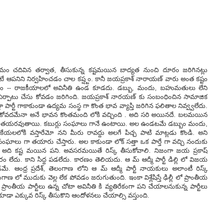
ం చదివిన తర్వాత, తీసుకున్న కష్టమయిన బాద్యత నుంచి దూరం జరిగినట్లు
ుంటే ఆపనిని నిర్వహించడం చాల కష్ష్టం. కానీ జయప్రకాశ్ నారాయణ్ వారు అంత కష్టం
కర్తవ్యం -- రాజకీయాలలో అవినీతి ఉండ కూడదు. డబ్బు, మందు, బహుమతులు లేని
ని ఏర్పాటు చేసు కోవడం జరిగింది. జయప్రకాశ్ నారయణ్ కు సంబంధించిన సామాజిక
 పార్టీ గాకాకుండా ఉద్యమ సంస్థ గా కొంత భావ వ్యాప్తి జరిగిన ఫలితాల నివ్వ్వలేదు.
లాడు కోవదమేనా అనే భావన కొంతమంది లోకి వచ్చింది . అది సరి అయినదే. బలమయిన
ు గానే తయరవుతాయి. కబుర్లు సంఘాలు గానే ఉంటాయి. అల ఉండటమే డబ్బుం మందు,
యలలోకి వస్తారేమో నని మీరు రావద్దు అలగే పిచ్చ పాటి మాట్లడు కొండి. అని
చ్చే సంఘాలు గా తయారు చేస్తారు. అల కాకుండా లోక్ సత్తా ఒక పార్తే గా వచ్చి నందుకు
ని అది కష్ట మయిన పని. అవసరమయితే రిస్క్ తీసుకోవాలి. నిజంగా జయ ప్రకాష్
దు. కాని సిద్ద పడలేదు. కారణం తెలియదు. ఆ మ్ ఆద్మీ పార్టీ డిల్లి లో విజయ
మే. ఆంధ్ర ప్రదేశ్, తెలంగాణ లోని ఆ మ్ ఆద్మీ పార్టీ నాయకులు అలాంటీ రిస్క్
ెలంగాణ లో ముదుకు వెల్ల లేక పోవడం జరుగుతుంది. ఇంకా విశ్లేషిస్తే ఢిల్లీ లో ప్రాంతీయ
 ప్రాంతీయ పార్టీలు ఉన్న చోటా అవినీతి కి వ్యతిరేకంగా పని చేయాలనుకున్న పార్టీలు
 కూడా ఎక్కువ రిస్క్ తీసుకొని ఆందోళనలు చేయాల్సి వస్తుంది.