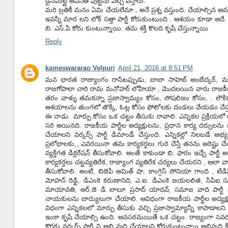
డైనమేట్లై అవినీతి పుట్టను పేల్చి వేస్తారు.
మరి బ్రతికీ మనం ఏమి చేయలేమా., అనే ప్రశ్న వస్తుంది. చేయాల్సిన
ఇవన్నీ మార లని లోక్ సత్తా పార్టీ కోరుకుంటుంది . ఆశయం కూడా అదే. అదే 
బి. ఎస్.పి కోరు కుంటున్నాయి. తమ శక్తి కొలది కృషి చేస్తున్నాయి
Reply
kameswararao Velpuri
April 21, 2016 at 8:51 PM
మన భారత రాజ్యాంగం రాసేటప్పుడు, బాబా సాహెబ్ అంబేద్కర్, మన ర
రాజగోపాలా చారి రామ మనోహర్ లోహియా , మొదలయిన వారు రాజ
తరం వాళ్ళు తమకన్నా ప్రజాస్వామ్యం కోసం, సోషలిజం కోసం, . లౌకిక
ఆశయాలను తుంగలో తొక్కి, ఓట్ల కోసం ఫోటోలకు దండలు వేయడం చేస్తూ
ఈ నాడు. మార్పు కోసం ఒక చట్టం తీసుకు రావాలి. ఎన్నికల ప్రక్రియలో 
సరి అయినది. రాజకీయ పార్టీల అద్యక్షులను, ప్రధాన కార్య దర్సులను 
చేయాలని వర్కర్స్ పార్టీ డిమాండ్ చేస్తుంది. ఎన్నికల్లో నిలబడ
ప్రలోభాలకు,, ఎవరయినా తమ కార్యకర్తలు గురి చేస్తే తనను అరెష్టు చ
వ్యక్తిగత డిక్లరేషన్ తీసుకోవాలి. అంతే కాకుండా బి. ఫారం ఇచ్చే పార్ట
కార్యకర్తలు చట్టవ్యతిరేక, రాజ్యాంగ వ్యతిరేక చర్యలు చేయరని , అలా వాళ్ళు 
తీసుకోవాలి. అంటే, బిజెపి అమిత్ షా, కాంగ్రెస్ సోనియా గాంది , టి
మోహన్ రెడ్డి, డిఎంకె కరుణానిది, ఎ.ఐ. డిఎంకె జయలలిత, సిపిఐ సుధాక
మాయావతి, అర్.జె డి లాలూ ప్రసాద్ యాదవ్, సమాజ వాది పార్టీ 
నాయకులను బాద్యులుగా చేయాలి. ఆవిధంగా రాజకీయ పార్టీల అద్యక్షులన
విధంగా ఎన్నికలలో మార్పు తీసుకు వచ్చి ప్రజాస్వామ్యాన్నీ కాపాడాలని
ఇంకా కృషి చేయాల్సి ఉంది. అవసరమయితే ఒక చట్టం. రాజ్యంగా సవరణ 
కొరకు వర్కర్స్ పార్టీ ని అభి వుద్ది చేయాలని కోరుకుంటున్నాం అభివృద్ధి