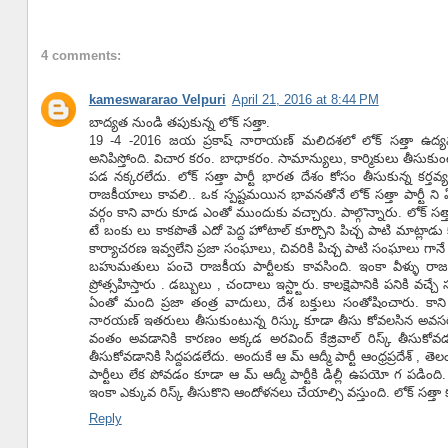
4 comments:
kameswararao Velpuri
April 21, 2016 at 8:44 PM
బాద్యత నుండి తపుకున్న లోక్ సత్తా.
19 -4 -2016 జయ ప్రకాష్ నారాయణ్ మలిదశలో లోక్ సత్తా ఉద్యమ
అనిపిస్తోంది. విచార కరం. బాధాకరం. సామాన్యులు, కార్మికులు తీసుక
పడ నక్కరలేదు. లోక్ సత్తా పార్టీ భారత దేశం కోసం తీసుకున్న 
రాజకీయాలు కావలి.. ఒక స్పష్టమయిన భావనతోనే లోక్ సత్తా పార్టీ 
వర్గం కాని వారు కూడ ఎంతో ముందుకు వచ్చారు. పాల్గొన్నారు. లోక్ సత్తా
టే బంకు లు కాకపొతే ఎదో పెద్ద హోటాల్ కూర్చొని పిచ్చ పాటి మాట్
కార్యాచరణ ఇవ్వలేని ప్రజా సంఘాలు, చివరికి పిచ్చ పాటి సంఘాల
బహుమతులు పంచె రాజకీయ పార్టీలకు కావసింది. ఇంకా వీళ్ళు రాజకే
ప్రోత్సహిస్తారు . డబ్బులు , చందాలు ఇస్ట్టారు. కాలక్షెపానికి పనికి వ
ఏంతో మంది ప్రజా తంత్ర వాదులు, దేశ బక్తులు సంతోషించారు. కా
నారయణ్ ఇతరులు తీసుకుంటున్న రిస్కు కూడా తీసు కోవలసిన అవసరం లే
వంతం అవడానికి కారణం అక్కడ అరవింద్ కేజ్రివాల్ రిస్క్ తీసుకోవడ
తీసుకోవడానికి సిద్దపడలేదు. అందుకే ఆ మ్ ఆద్మీ పార్టీ ఆంధ్రప్రదేశ్ , త
పార్టీలు లేక పోవడం కూడా ఆ మ్ ఆద్మీ పార్టీకి డిల్లీ ఉపయో గ పడింది.
ఇంకా ఎక్కువ రిస్క్ తీసుకొని ఆందోళనలు చేయాల్సి వస్తుంది. లోక్ సత్తా
Reply