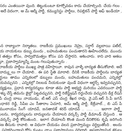
 అవసరం ఎంతయినా వుంది. తిట్టుకుంటూ కూర్చోవడం కాదు చేయాల్సింది. చేయ గలం .
విదంగా, ఆ మ్ ఆద్మీ పార్టీ, కమ్యునిస్టు పార్టీలు, రిపబ్లికన్ పార్టీ ఆఫ్ ఇండియా ,
ాజ్యాంగా నిర్మాతలు. రాజకీయ ప్రముఖులు నెహ్రు, సర్దార్ వల్లబాయి పటేల్,
కీయ నాయకులు డబ్బు మందు , బహుమతులు పంచుతారని ఊహించలేదు. ముందు
 తత్వం కోసం, సార్వబౌమత్వం కోసం పని చేస్తారని. ఆశించారు. కాని వారి ఆశలు
, ప్రజాస్వామ్యాన్నీ మంట గలుపుతున్నారు .
రాజకీయ పార్టీలు ముఖ్య పాత్ర వహిస్తాయీ. కావున వాళ్ళే బాద్యత తీసుకోవాలి. అదే
బాద్య్లులు గా చేయాలి.. ఈ పరి స్థితి మారాలి. దీనికి రాజకీయ పార్టీలను బాద్యత
ే అభ్యర్ధులు తాము ఎన్నికలలో డబ్బులు మందు, బహుమతులు పంచమని, ఎన్నికల్లో
ేయవచ్చునని , ఎన్నికల్లో నిలబడ నీయకుండా వుండే విధంగా ఆర్డర్స్ ఇవ్వవచ్చునని,
ీ అధ్యక్షులు, ప్రధాన కార్యదర్శులు కూడా తమ పార్టీ అభ్యర్ధి మరియు ఎవరయినా పార్టీ
చేస్తే తమను జైల్లో పెట్టవచ్చునని, పార్టీ రిజేష్ట్రేషన్ రద్దుచేయ వచ్చునని డిక్ల రేషన్
డిపి చంద్ర బాబు నాయుడు, టి.ఆర్ ఎస్ చంద్ర శేఖర రావు, వై.ఎస్.ఆర్ సి.పి జగన్
ర రెడ్డి, సిపిఐ ఎం సీతారాం ఏచూరి, అమ్ ఆద్మీ పార్టీ, కేజ్రేవాల్.., బి ఎస్ పి
ములాయం సింగ్ యాదవ్, జనతాదళ్ శరద్ యాదవ్ .. ..... .... ఇలాగా పార్ట్టే
ు, కార్యదర్శులను బాద్యులను చేయాలని వర్కర్స్ పార్టీ డిమాండ్ చేస్తుంది . ఆ
 వర్కర్స్ పార్టీ కోరుతుంది.. ఇలాగ చేయాలనీ కొంత మంది దీనికొరకు కృషి జరిగింది
తీసుకు రావాలి. ఆ విధంగా చేయడం వలన ప్రజాస్వామ్యం వర్ధిల్లుతోంది . అందు
 కి సహకరించాలని కోరు కుంటు న్నాం ప్రజాస్వామ్యం వర్ధిల్లాలి. అప్రజాస్వామిక శక్తులు