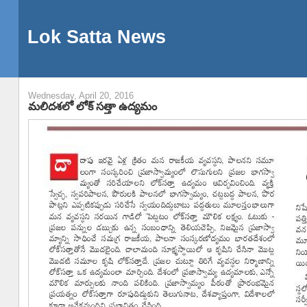
Lok Satta News
Wednesday, April 20, 2016
మలిదశలో లోక్ సత్తా ఉద్యమం