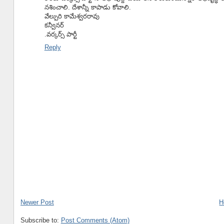
నశించాలి. దేశాన్నీ కాపాడు కోవాలి.
వేల్పురి కామేశ్వరరావు
కన్వీనర్
.వర్కర్స్ పార్టీ
Reply
Newer Post
H
Subscribe to:
Post Comments (Atom)