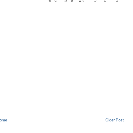
ome
Older Post