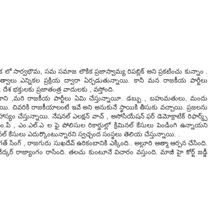
iక లో సార్వభౌమ, సమ సమాజ లౌకిక ప్రజాస్వామ్య రిపబ్లిక్ అని ప్రకటించు కున్నాం .
త్వాలు ఎన్నికల ప్రక్రియ ద్వారా ఏర్పడుతున్నాయి. కానీ మన రాజకీయ పార్టీలు
, దేశ భక్తులకు ప్రజాతంత్ర వాదులకు , వస్తోంది.
 కాని ,మరి రాజకీయ పార్టీలు ఏమి చేస్తున్నాయీ. డబ్బు , బహుమతులు, మందు
్నాయి. చివరికి రాజకీయాలంటే ఇవే అని అనుకునే స్థాయికి తీసుకు వచ్చాయి. ప్రజలను
ం చేస్తున్నాయి. నేషనల్ ఎలక్షన్ వాచ్ , అసోసియేషన్ ఫర్ డెమోక్రాటిక్ రిఫార్మ్స్
 , ఎం.ఎల్.ఎ ల ఫై పోలిసుల రికార్డుల్లో క్రిమినల్ కేసులు పెండింగి ఉన్నాయని
ల్ కేసులు ఎదుర్కొంటున్నారని స్వచ్చంద సంస్థలు తెలియ చేస్తున్నాయి. .
్ , రాజగురు సుఖదేవ్ ఉరికంబానికి ఎక్కింది.. అల్లూరి ఆత్మా ఆర్పన చేసింది.
కర్ రాజ్యాంగం రాసింది. తలచు కుంటూనే విచారం వస్తుంది. మాజీ హై కోర్ట్ జడ్జీ