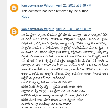
kameswararao Velpuri
April 21, 2016 at 8:49 PM
This comment has been removed by the author.
Reply
kameswararao Velpuri
April 21, 2016 at 8:50 PM
మనది ప్రజా స్వామ్య దేశమని ప్రక టీం చు కున్నాం. ఇంకా రాజ్యంగ పీఠీ
అందరికి ఓటు హక్కు రాజ్యాంగ నిర్మాతలు ఇవ్వడం జరిగింది. ప్రభు
ఎన్నికలను, ఎన్నికల సంఘాన్నీ, రాజ్యంగాన్నీ గౌరవిస్తున్నాయా అనే ప్రశ్న 
ఎన్నికల సంఘం , పోలీసులు, ఎన్నికల్లో చేయవలసిన పని ఉన్నది .
పంచుతూ, గుండాగిరి చేస్తూ ప్రజాసామ్య ప్రక్రియను అపహాస్యం చేస్తున
విజ్ఞాన వంతులుగా చేయకుండా ఈ పనులు చేస్తూ ప్రజస్వామ్యాన్నీ అపహాస్య
(ఎ. డి.ఆర్ ) అనే స్వచ్చంద సంస్థల అద్యయనం మేరకు, 31 శాతం ఎం.పి
తెలుస్తోంది. 4807 మంది ఎం.పి లు ఎం.ఎల్.ఎ ల లో 14 60 మంది క్రిమిన
ఇలాంటి రాజకీయ నాయకులకోసమేనా , రాజకీయాల కోసమేనా కేనా భగత్ సింగ
ఇంకా ఎంతోమంది త్యాగం చేసింది. వీళ్ళ కోసమేనా బాబా సాహెబ్ అంబేద్
జస్టిస్ చంద్రకుమార్ గారు ఆవేదనతో
గాంధీ మళ్ళీ పుడితే --- గాడ్సేలతో పని లేదు,
భగత్ సింగ్ మళ్ళీ వస్తే --- బ్రిటిష్ వారికి భారం లేదు.
అల్లూరి మళ్ళీ జన్మిస్తే -- ఆంగ్లేయులకు ఆందోళన లేదు.
అవినీతి అక్రమాల అత్యాచారాల ఇనుప బూట్ల క్రింద నలిగే
భరత మాత బాద చూసి గుండె పగిలి చస్తారు. లేదా,
తుపాకి గుండై అవినీతిపై దూసుకు పోతారు.