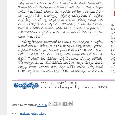
Posted by
tnsatish
at
2:52 PM
Labels:
AndhraJyothy
,
telugu