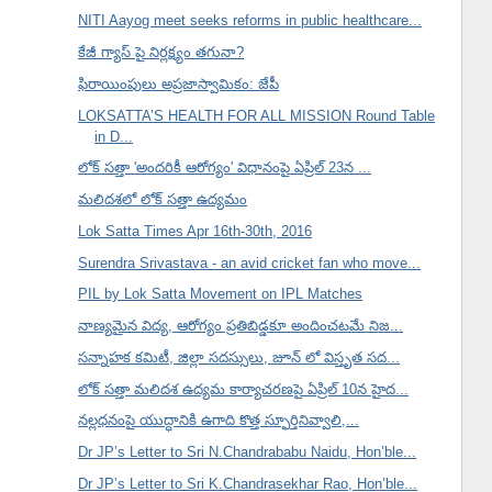
NITI Aayog meet seeks reforms in public healthcare...
కేజీ గ్యాస్ పై నిర్లక్ష్యం తగునా?
ఫిరాయింపులు అప్రజాస్వామికం: జేపీ
LOKSATTA’S HEALTH FOR ALL MISSION Round Table
in D...
లోక్ సత్తా 'అందరికీ ఆరోగ్యం' విధానంపై ఏప్రిల్ 23న ...
మలిదశలో లోక్ సత్తా ఉద్యమం
Lok Satta Times Apr 16th-30th, 2016
Surendra Srivastava - an avid cricket fan who move...
PIL by Lok Satta Movement on IPL Matches
నాణ్యమైన విద్య, ఆరోగ్యం ప్రతిబిడ్డకూ అందించటమే నిజ...
సన్నాహక కమిటీ, జిల్లా సదస్సులు, జూన్ లో విస్తృత సద...
లోక్ సత్తా మలిదశ ఉద్యమ కార్యాచరణపై ఏప్రిల్ 10న హైద...
నల్లధనంపై యుద్ధానికి ఉగాది కొత్త స్ఫూర్తినివ్వాలి,...
Dr JP’s Letter to Sri N.Chandrababu Naidu, Hon’ble...
Dr JP’s Letter to Sri K.Chandrasekhar Rao, Hon’ble...