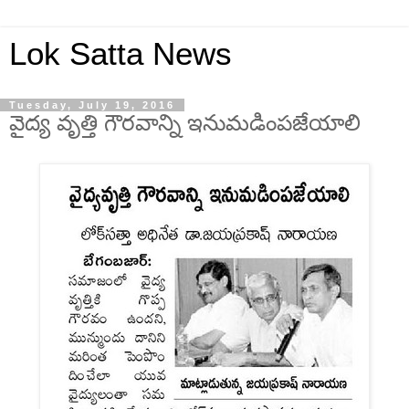
Lok Satta News
Tuesday, July 19, 2016
వైద్య వృత్తి గౌరవాన్ని ఇనుమడింపజేయాలి