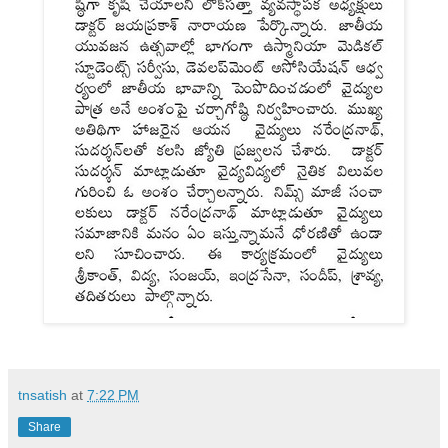
tnsatish
at
7:22 PM
Share