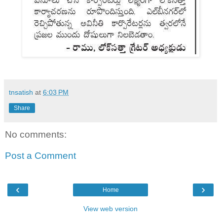
tnsatish
at
6:03 PM
Share
No comments:
Post a Comment
‹
›
Home
View web version