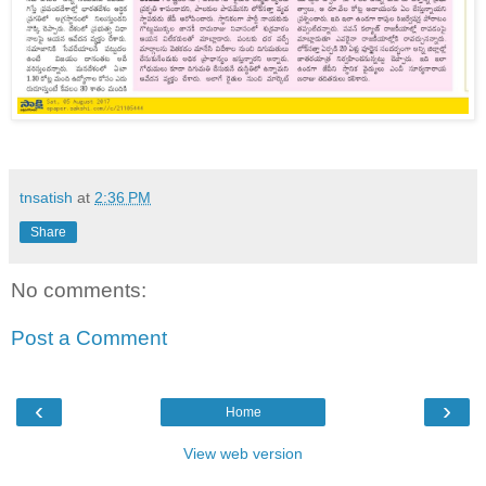
tnsatish
at
2:36 PM
Share
No comments:
Post a Comment
‹
›
Home
View web version